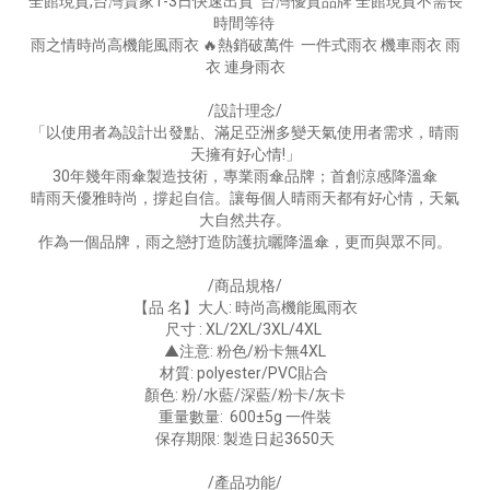
全館現貨,台灣賣家1-3日快速出貨 台灣優質品牌 全館現貨不需長
時間等待
雨之情時尚高機能風雨衣 🔥熱銷破萬件 一件式雨衣 機車雨衣 雨
衣 連身雨衣
/設計理念/
「以使用者為設計出發點、滿足亞洲多變天氣使用者需求，晴雨
天擁有好心情!」
30年幾年雨傘製造技術，專業雨傘品牌；首創涼感降溫傘
晴雨天優雅時尚，撐起自信。讓每個人晴雨天都有好心情，天氣
大自然共存。
作為一個品牌，雨之戀打造防護抗曬降溫傘，更而與眾不同。
/商品規格/
【品 名】大人: 時尚高機能風雨衣
尺寸 : XL/2XL/3XL/4XL
▲注意: 粉色/粉卡無4XL
材質: polyester/PVC貼合
顏色: 粉/水藍/深藍/粉卡/灰卡
重量數量: 600±5g 一件裝
保存期限: 製造日起3650天
/產品功能/