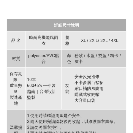
詳細尺寸說明
時尚高機能風雨
規
品 名
XL / 2X L/ 3XL / 4XL
衣
格
polyester/PVC貼
顏
粉紫 / 水藍 / 雙藍 / 粉卡 /
材質
合
色
灰卡
保存期
安全反光邊條
限
10年
不卡多層百褶裙
重量數
600±5% 一件裝
功
縮口袖防風防雨
量
越南｜台灣設計
能
隱藏式收納帽
製造產
監製
大容量口袋
地
1.使用時請確認周圍是否安全。
2.雨天使用完請陰乾後再收起，以維護雨衣壽命。
溫馨提
3.請勿將雨衣拉扯。