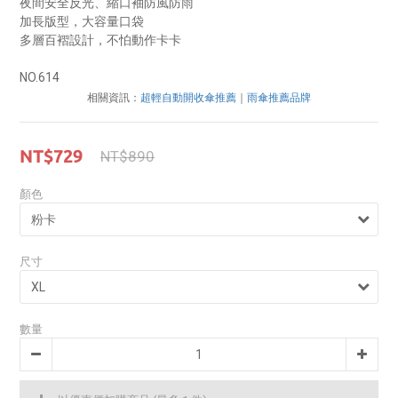
夜間安全反光、縮口袖防風防雨
加長版型，大容量口袋
多層百褶設計，不怕動作卡卡
NO.614
相關資訊：
超輕自動開收傘推薦
｜
雨傘推薦品牌
NT$729
NT$890
顏色
尺寸
數量