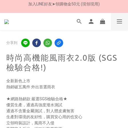
加入LINE好友➤領購物金50元 (現領現用)
7/30-8/24 全館買就送 雨傘收納袋(乙個)
加入LINE好友➤領購物金50元 (現領現用)
分享到
時尚高機能風雨衣2.0版 (SGS
檢驗合格!)
全新新色上市 
熱銷破五萬件 外出首選雨衣
★網路熱銷款 嚴選SGS檢驗合格★
優質生產，通過高強度潑水測試
通過不含重金屬測試，對人體皮膚無害
生產對環境的友好性，購買安心用的也安心
立領時裝設計，風雨不入侵