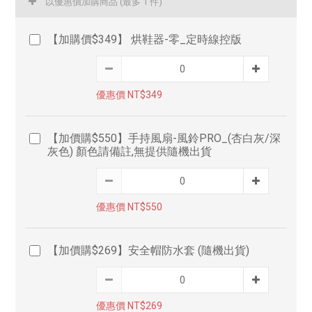
以優惠價加購商品
(最多 1 件)
【加購價$349】 烘鞋器-零_定時線控版
優惠價 NT$349
【加價購$550】手持風扇-風鈴PRO_(杏白灰/深
灰色) 顏色請備註,無提供隨機出貨
優惠價 NT$550
【加價購$269】安全帽防水套 (隨機出貨)
優惠價 NT$269