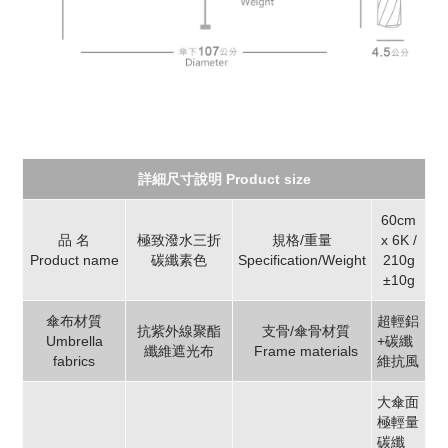
詳細尺寸說明 Product size
60cm
品 名
極致潑水三折
規格/重量
x 6K /
Product name
碳纖素色
Specification/Weight
210g
±10g
傘布材質
超輕鋁
抗紫外線聚酯
支骨/傘骨材質
Umbrella
+碳纖
纖維遮光布
Frame materials
fabrics
維抗風
大傘面
極輕量
碳纖