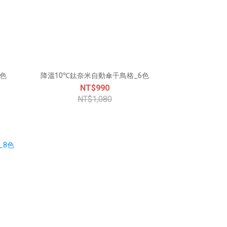
3色
降溫10℃鈦奈米自動傘千鳥格_6色
NT$990
NT$1,080