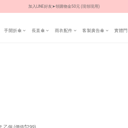
加入LINE好友➤領購物金50元 (現領現用)
8/8 父親節限定 超商取貨免運費
7/30-8/24 全館買就送 雨傘收納袋(乙個)
手開折傘
長直傘
雨衣配件
客製廣告傘
實體門
8/8 父親節限定 超商取貨免運費
乙個 (價值$299)