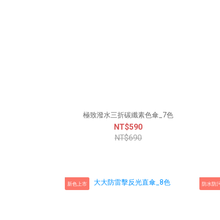
極致潑水三折碳纖素色傘_7色
NT$590
NT$690
新色上市
防水防