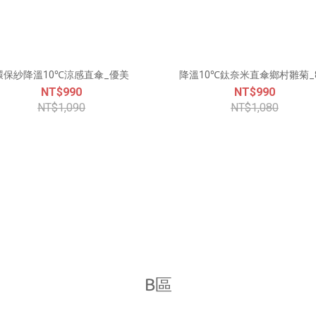
環保紗降溫10℃涼感直傘_優美
降溫10℃鈦奈米直傘鄉村雛菊_
NT$990
NT$990
NT$1,090
NT$1,080
B區