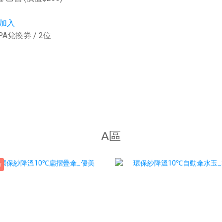
加入
A兌換劵 / 2位
A區
市