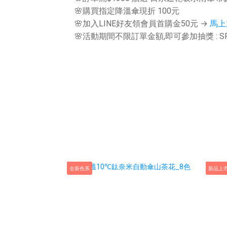
🌸購買指定降溫傘現折 100元
🌸加入LINE好友領會員首購金50元 →
馬上
🌸活動期間不限訂單金額,即可參加抽獎 : SP
全新色系
新品上