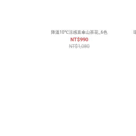
降溫10℃涼感直傘山茶花_6色
NT$990
NT$1,080