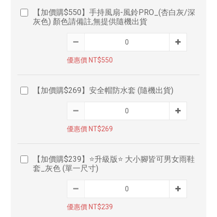
【加價購$550】手持風扇-風鈴PRO_(杏白灰/深
灰色) 顏色請備註,無提供隨機出貨
優惠價 NT$550
【加價購$269】安全帽防水套 (隨機出貨)
優惠價 NT$269
【加價購$239】⭐升級版⭐ 大小腳皆可男女雨鞋
套_灰色 (單一尺寸)
優惠價 NT$239