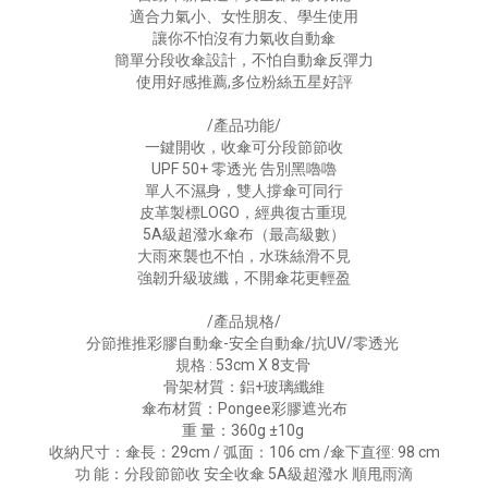
適合力氣小、女性朋友、學生使用
讓你不怕沒有力氣收自動傘
簡單分段收傘設計，不怕自動傘反彈力
使用好感推薦,多位粉絲五星好評
/產品功能/
一鍵開收，收傘可分段節節收
UPF 50+ 零透光 告別黑嚕嚕
單人不濕身，雙人撐傘可同行
皮革製標LOGO，經典復古重現
5A級超潑水傘布（最高級數）
大雨來襲也不怕，水珠絲滑不見
強韌升級玻纖，不開傘花更輕盈
/產品規格/
分節推推彩膠自動傘-安全自動傘/抗UV/零透光
規格 : 53cm X 8支骨
骨架材質：鋁+玻璃纖維
傘布材質：Pongee彩膠遮光布
重 量：360g ±10g
收納尺寸：傘長：29cm / 弧面：106 cm /傘下直徑: 98 cm
功 能：分段節節收 安全收傘 5A級超潑水 順甩雨滴