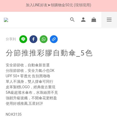
加入LINE好友➤領購物金50元 (現領現用)
7/30-8/24 全館買就送 雨傘收納袋(乙個)
加入LINE好友➤領購物金50元 (現領現用)
分享到
分節推推彩膠自動傘_5色
安全節節收，自動傘新首選
分段節節收，安全力氣小也OK
UPF 50+ 零透光 告別黑嚕嚕
單人不濕身，雙人撐傘可同行
皮革製標LOGO，經典復古重現 
5A級超潑水傘布，水珠絲滑不見
強韌升級玻纖，不開傘花更輕盈
使用好感推薦,五星好評
NO.K3135