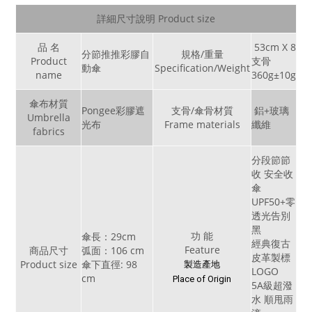
詳細尺寸說明 Product size
品 名
53cm X 8
分節推推彩膠自
規格/重量
Product
支骨
動傘
Specification/Weight
name
360g±10g
傘布材質
Pongee彩膠遮
支骨/傘骨材質
鋁+玻璃
Umbrella
光布
Frame materials
纖維
fabrics
分段節節
收 安全收
傘
UPF50+零
透光告別
黑
功 能
傘長：29cm
經典復古
Feature
商品尺寸
弧面：106 cm
皮革製標
Product size
傘下直徑: 98
製造產地
LOGO
cm
Place of Origin
5A級超潑
水 順甩雨