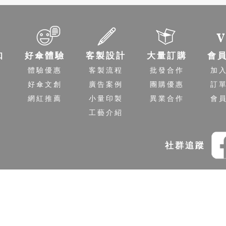
知
好傘體驗
客製設計
大量訂購
會
程
體驗優惠
客製流程
批發合作
加
送
好傘文創
廣告案例
團購優惠
訂
策
網紅推薦
小量印製
異業合作
會
工藝介紹
社群追蹤