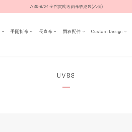
7/30-8/24 全館買就送 雨傘收納袋(乙個)
8/8 父親節限定 超商取貨免運費
8/8 父親節限定 超商取貨免運費
傘
手開折傘
長直傘
雨衣配件
Custom Design
UV88