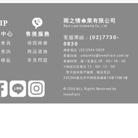
雨之情傘業有限公司
Rain Love Umbrella Co., Ltd
員中心
售後服務
(02)7730-
客服專線：
入會員
保固維修
0830
傳真電話: (02)2944-5829
單查詢
商品退換
客服信箱：umbrella@loveofrain.com.tw
員權益
常見問題
客服時間：週一至週五 09：00~ 18：00
※例假日及每日 12：00~ 13：00
暫不提供客戶服務，敬請見諒
235064新北市中和區保健路10巷10號1樓
© 2026 ALL Rights Reserved by
loveofrain