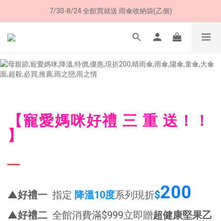
7/30-8/24 全館買就送 雨傘收納袋(乙個)
8/8 父親節限定 超商取貨免運費
8/8 父親節限定 超商取貨免運費
【寵愛媽咪好禮 三 重 送！！
】
200
▲好禮一
指定
降溫10度
系列現折
$
▲
好禮二
全館消費滿$999立即贈
超健康堅果乙