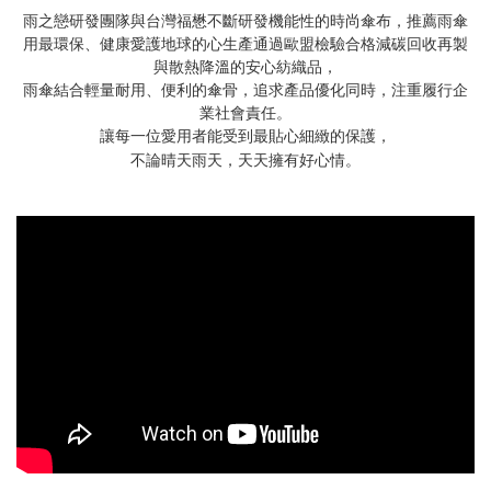
雨
之
戀研發團隊與台灣福懋不斷研發機能性的時尚傘布，推薦雨傘
用最環保、健康愛護地球的心生產通過歐盟檢驗合格減碳回收再製
與
散熱降溫的安心紡織品，
雨傘結合輕量耐用、便利的傘骨，追求產品優化同時，注重履行企
業社會
責任。
讓每一位愛用者能受到最貼心細緻的保護，
雨
情
不論晴天
天，天天擁有好心
。