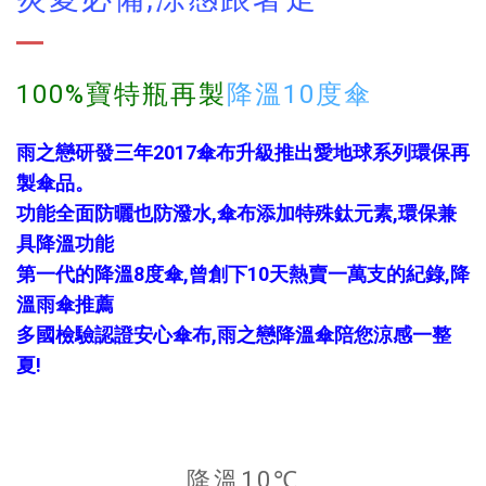
100%寶特瓶再製
降溫10度傘
雨之戀研發三年2017傘布升級推出愛地球系列環保再
製傘品。
功能全面防曬也防潑水,傘布添加特殊鈦元素,
環保兼
具降溫功能
第一代的降溫8度傘,
曾創下10天熱賣一萬支的紀錄,
降
溫雨傘推薦
多國檢驗認證安心傘布,雨之戀降溫傘陪您涼感一整
夏!
降溫10℃