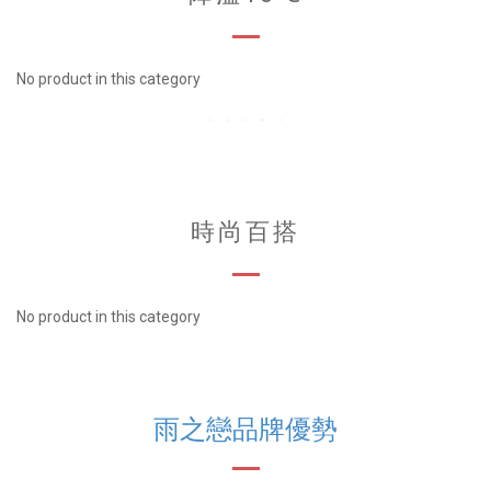
No product in this category
時尚百搭
No product in this category
雨之戀品牌優勢