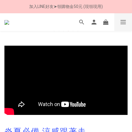
加入LINE好友➤領購物金50元 (現領現用)
8/8 父親節限定 超商取貨免運費
7/30-8/24 全館買就送 雨傘收納袋(乙個)
8/8 父親節限定 超商取貨免運費
炎夏必備,涼感跟著走