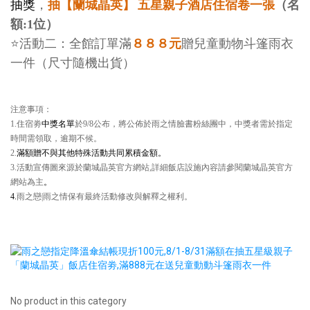
抽獎
，
抽【蘭城晶英】 五星親子酒店住宿卷一張
（名
額:1位）
⭐
８８８元
活動二：全館訂單滿
贈兒童動物斗篷雨衣
一件（尺寸隨機出貨）
注意事項：
1.住宿劵
中獎名單
於9/8公布，將公佈於雨之情臉書粉絲團中，中獎者需於指定
時間需領取，逾期不候。
2.
滿額贈不與其他特殊活動共同累積金額
。
3.活動宣傳圖來源於蘭城晶英官方網站,詳細飯店設施內容請參閱蘭城晶英官方
網站為主
。
4.
雨之戀|雨之情保有最終活動修改與解釋之權利
。
No product in this category