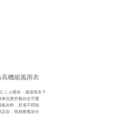
尚高機能風雨衣
杏仁ミル聯名・連身雨衣🌂
騎車也要舒服自在可愛
透氣布料，舒適不悶熱
限定款，萌感療癒加分