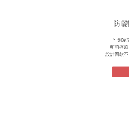
防曬
🌂 獨
萌萌療癒
設計四款不