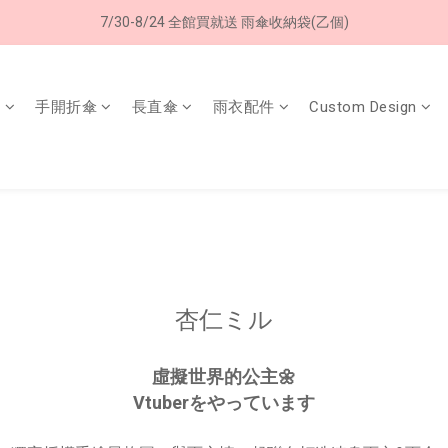
加入LINE好友➤領購物金50元 (現領現用)
7/30-8/24 全館買就送 雨傘收納袋(乙個)
加入LINE好友➤領購物金50元 (現領現用)
傘
手開折傘
長直傘
雨衣配件
Custom Design
杏仁ミル
虛擬世界的公主🌼
Vtuberをやっています