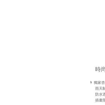
時
🌂 獨家
雨天
防水
插畫