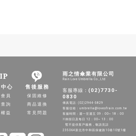
雨之情傘業有限公司
Rain Love Umbrella Co., Ltd
員中心
售後服務
(02)7730-
客服專線：
入會員
保固維修
0830
傳真電話: (02)2944-5829
單查詢
商品退換
客服信箱：umbrella@loveofrain.com.tw
員權益
常見問題
客服時間：週一至週五 09：00~ 18：00
※例假日及每日 12：00~ 13：00
暫不提供客戶服務，敬請見諒
235064新北市中和區保健路10巷10號1樓