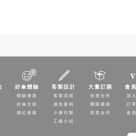
知
好傘體驗
客製設計
大量訂購
會
程
體驗優惠
客製流程
批發合作
加
送
好傘文創
廣告案例
團購優惠
訂
策
網紅推薦
小量印製
異業合作
會
工藝介紹