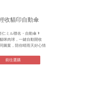
輕收貓印自動傘
家杏仁ミル聯名・自動傘🌂
貓咪肉球，一鍵自動開收
同圖案，陪你晴雨天好心情
前往選購