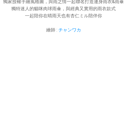
獨家授權手繪風格圖，與雨之情一起聯名打造連身雨衣&雨傘
獨特迷人的貓咪肉球雨傘，與經典又實用的雨衣款式
一起陪你在晴雨天也有杏仁ミル陪伴你
繪師 :
チャンワカ