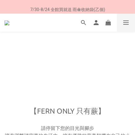
加入LINE好友➤領購物金50元 (現領現用)
7/30-8/24 全館買就送 雨傘收納袋(乙個)
加入LINE好友➤領購物金50元 (現領現用)
【FERN ONLY 只有蕨】
請停留下您的目光與腳步