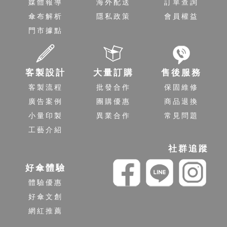
媒體報導
海外配送
訂單查詢
傘布解析
隱私政策
會員權益
門市據點
客製設計
大量訂購
售後服務
客製流程
批發合作
保固維修
廣告案例
團購優惠
商品退換
小量印製
異業合作
常見問題
工藝介紹
社群追蹤
好傘體驗
體驗優惠
好傘文創
網紅推薦