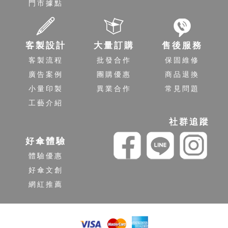
門市據點
客製設計
大量訂購
售後服務
客製流程
批發合作
保固維修
廣告案例
團購優惠
商品退換
小量印製
異業合作
常見問題
工藝介紹
社群追蹤
好傘體驗
體驗優惠
好傘文創
網紅推薦