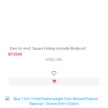
【two for one】Square Folding Umbrella Windproof
NT$599
NT$1,180