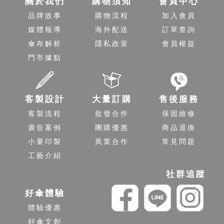
關於我們
購物須知
會員中心
品牌故事
購物流程
加入會員
媒體報導
海外配送
訂單查詢
傘布解析
隱私政策
會員權益
門市據點
客製設計
大量訂購
售後服務
客製流程
批發合作
保固維修
廣告案例
團購優惠
商品退換
小量印製
異業合作
常見問題
工藝介紹
社群追蹤
好傘體驗
體驗優惠
好傘文創