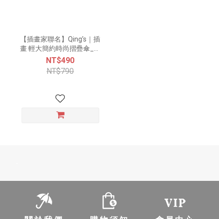
【插畫家聯名】Qing’s｜插
畫 輕大簡約時尚摺疊傘_外
星生物 (工作篇)
NT$490
NT$790
-