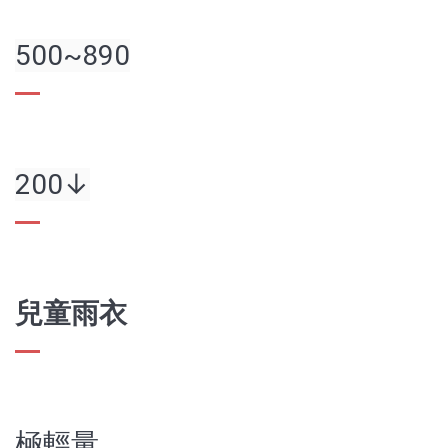
500~890
200↓
兒童雨衣
極輕量