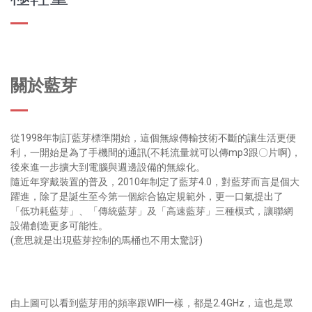
關於藍芽
從1998年制訂藍芽標準開始，這個無線傳輸技術不斷的讓生活更便
利，一開始是為了手機間的通訊(不耗流量就可以傳mp3跟〇片啊)，
後來進一步擴大到電腦與週邊設備的無線化。
隨近年穿戴裝置的普及，2010年制定了藍芽4.0，對藍芽而言是個大
躍進，除了是誕生至今第一個綜合協定規範外，更一口氣提出了
「低功耗藍芽」、「傳統藍芽」及「高速藍芽」三種模式，讓聯網
設備創造更多可能性。
(意思就是出現藍芽控制的馬桶也不用太驚訝)
由上圖可以看到藍芽用的頻率跟WIFI一樣，都是2.4GHz，這也是眾