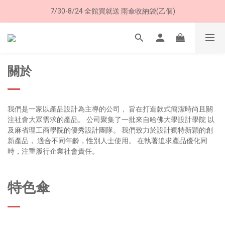
7/30-8/24 全館買就送 雨傘收納袋(乙個)
8/8 父親節限定 超商取貨免運費
8/8 父親節限定 超商取貨免運費
關於
我們是一家以產品設計為主導的公司， 旨在打造款式簡潔時尚且關
注社會大眾需求的產品。 公司聚集了一批來自哈佛大學設計學院 以
及麻省理工商學院的優秀設計團隊。 我們致力於設計獨特新穎的創
新產品， 適合不同年齡，性別人士使用。 在執著追求產品優化同
時，注重履行企業社會責任。
特色傘