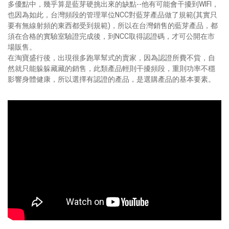
多優點中，幾乎算是藍芽硬挑出來的缺點--他有可能會干擾到WIFI，
也因為如此，台灣頻段的管理單位NCC對藍芽產品做了規範(其實只
要有無線射頻的東西都受到規範)，所以在台灣銷售的藍芽產品，都
須在合格的實驗室驗證完成後，到NCC取得認證碼，才可公開在市
場販售。
在淘寶盛行後，出現很多跑單幫式的賣家，因為認證所費不貲，自
然就只能躲躲藏藏的銷售，此類產品輕則干擾頻段，重則功率不穩
影響身體健康，所以選擇有認證的產品，是選購產品的基本要素。