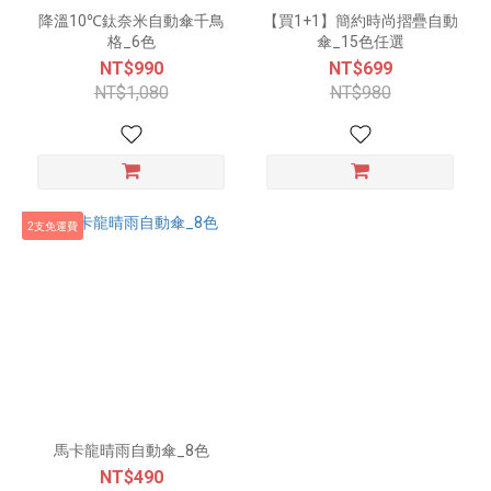
降溫10℃鈦奈米自動傘千鳥
【買1+1】簡約時尚摺疊自動
格_6色
傘_15色任選
NT$990
NT$699
NT$1,080
NT$980
2支免運費
馬卡龍晴雨自動傘_8色
NT$490