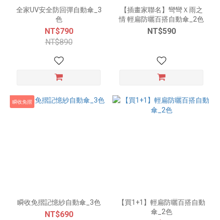
全家UV安全防回彈自動傘_3
【插畫家聯名】彎彎Ｘ雨之
色
情 輕扁防曬百搭自動傘_2色
NT$790
NT$590
NT$890
瞬收免摺
瞬收免摺記憶紗自動傘_3色
【買1+1】輕扁防曬百搭自動
傘_2色
NT$690