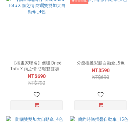
安全節節收
【插畫家聯名】倒呱 Dried
分節推推彩膠自動傘_5色
Tofu X 雨之情 防曬雙雙加大
NT$590
自動傘_4色
NT$690
NT$690
NT$790