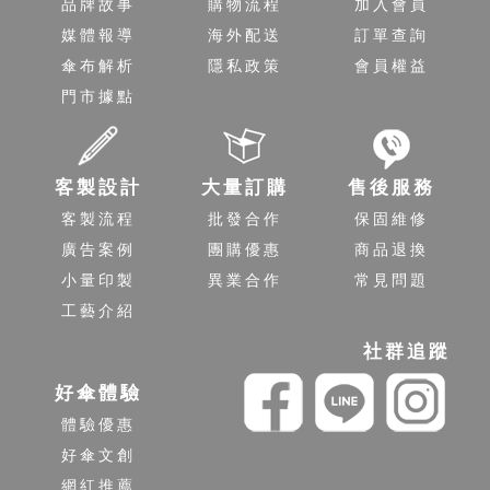
品牌故事
購物流程
加入會員
媒體報導
海外配送
訂單查詢
傘布解析
隱私政策
會員權益
門市據點
客製設計
大量訂購
售後服務
客製流程
批發合作
保固維修
廣告案例
團購優惠
商品退換
小量印製
異業合作
常見問題
工藝介紹
社群追蹤
好傘體驗
體驗優惠
好傘文創
網紅推薦