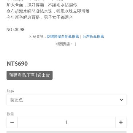
加大傘面，撐好撐滿，不讓雨水沾濕你
傘布超潑水瞬間凝結水珠，輕甩水珠立即滑落
今年新色經典百搭，男子女子都適合
NO.k3098
相關資訊：
防曬降溫自動傘推薦
｜
台灣折傘推薦
相關資訊：
｜
NT$690
預購商品,下單1週出貨
顏色
數量