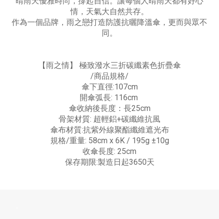
晴雨天優雅時尚，撐起自信。讓每個人晴雨天都有好心
情，天氣大自然共存。
作為一個品牌，雨之戀打造防護抗曬降溫傘，更而與眾不
同。
【雨之情】 極致潑水三折碳纖素色折疊傘
/商品規格/
傘下直徑:107cm
開傘弧長: 116cm
傘收納後長度：長25cm
骨架材質: 超輕鋁+碳纖維抗風
傘布材質:抗紫外線聚酯纖維遮光布
規格/重量: 58cm x 6K / 195g ±10g
收傘長度: 25cm
保存期限:製造日起3650天
-