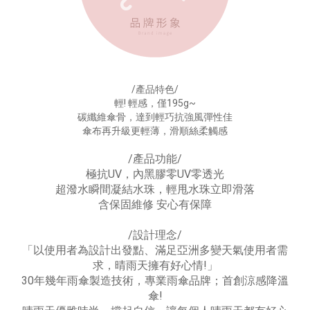
/產品特色/
輕! 輕感，僅195g~
碳纖維傘骨，達到輕巧抗強風彈性佳
傘布再升級更輕薄，滑順絲柔觸感
/產品功能/
極抗UV，內黑膠零UV零透光
超潑水瞬間凝結水珠，輕甩水珠立即滑落
含保固維修 安心有保障
/設計理念/
「以使用者為設計出發點、滿足亞洲多變天氣使用者需
求，晴雨天擁有好心情!」
30年幾年雨傘製造技術，專業雨傘品牌；首創涼感降溫
傘!