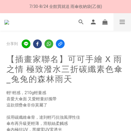
7/30-8/24 全館買就送 雨傘收納袋(乙個)
8/8 父親節限定 超商取貨免運費
8/8 父親節限定 超商取貨免運費
分享到
【插畫家聯名】可可手繪 X 雨
之情 極致潑水三折碳纖素色傘
_兔兔的森林雨天
輕! 輕感，210g輕量感
喜愛大傘面 又愛輕量好攜帶
這款摺疊傘非你莫屬了
採用碳纖維傘骨，達到輕巧抗強風彈性佳
傘布再升級更輕薄，滑順絲柔觸感
傘內極抗UV，黑膠零UV零透光