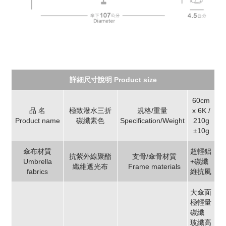
詳細尺寸說明 Product size
60cm
品 名
極致潑水三折
規格/重量
x 6K /
Product name
碳纖素色
Specification/Weight
210g
±10g
傘布材質
超輕鋁
抗紫外線聚酯
支骨/傘骨材質
Umbrella
+碳纖
纖維遮光布
Frame materials
fabrics
維抗風
大傘面
極輕量
碳纖
玻纖高