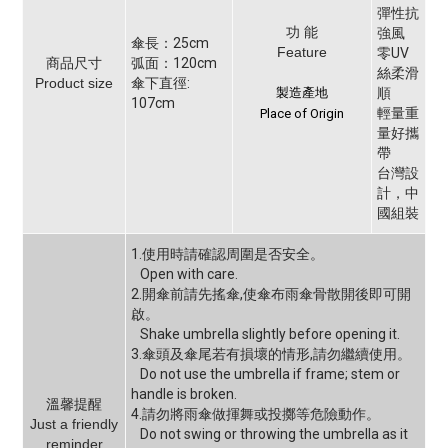
彈性抗
功 能
強風
傘長：25cm
Feature
零UV
商品尺寸
弧面：120cm
絲柔滑
Product size
傘下直徑:
製造產地
順
107cm
輕量重
Place of Origin
量好攜
帶
台灣設
計，中
國組裝
1.使用時請確認周圍是否安全。
Open with care.
2.開傘前請先搖傘,使傘布雨傘骨散開後即可開
啟。
Shake umbrella slightly before opening it.
3.傘頭及傘尾若有損壞的情形,請勿繼續使用。
Do not use the umbrella if frame; stem or
handle is broken.
溫馨提醒
4.請勿將雨傘做揮舞或投擲等危險動作。
Just a friendly
Do not swing or throwing the umbrella as it
reminder