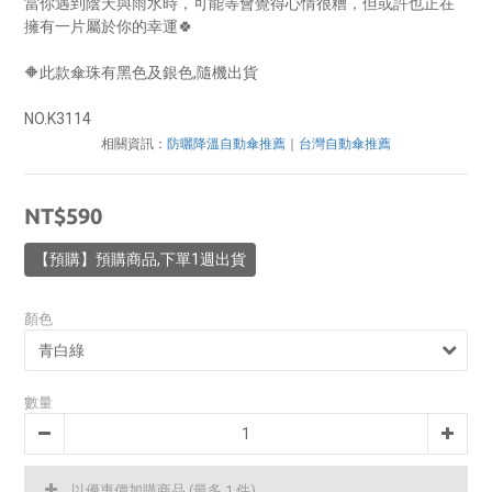
當你遇到陰天與雨水時，可能等會覺得心情很糟，但或許也正在
擁有一片屬於你的幸運🍀
🔶此款傘珠有黑色及銀色,隨機出貨
NO.K3114
相關資訊：
防曬降溫自動傘推薦
｜
台灣自動傘推薦
NT$590
【預購】預購商品,下單1週出貨
顏色
數量
以優惠價加購商品
(最多 1 件)