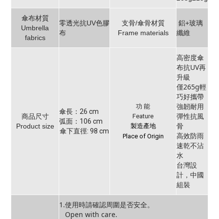
傘布材質
零透光抗UV色膠
支骨/傘骨材質
鋁+玻璃
Umbrella
布
Frame materials
纖維
fabrics
高密度傘
布抗UV再
升級
僅265g輕
巧好攜帶
強韌耐用
功 能
傘長：26 cm
彈性抗風
商品尺寸
Feature
弧面：106 cm
骨
Product size
製造產地
傘下直徑: 98 cm
高效防雨
Place of Origin
速乾不沾
水
台灣設
計，中國
組裝
1.使用時請確認周圍是否安全。
Open with care.