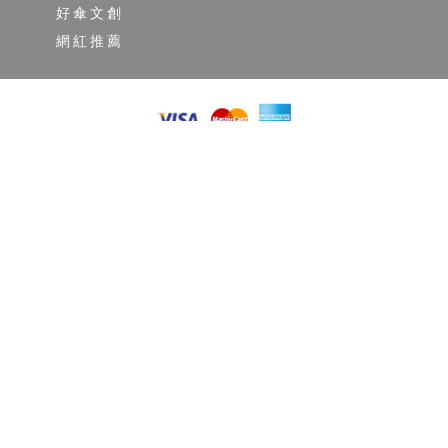
好傘文創
網紅推薦
雨之情傘業有限公司
Rain Love Umbrella Co., Ltd
(02)7730-0830
客服專線：
傳真電話: (02)2944-5829
客服信箱：umbrella@loveofrain.com.tw
客服時間：週一至週五 09：00~ 18：00
※例假日及每日 12：00~ 13：00
暫不提供客戶服務，敬請見諒