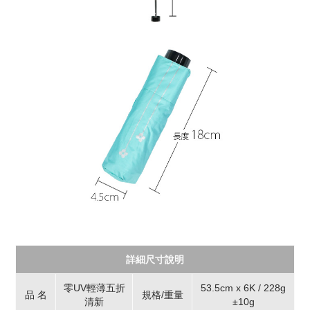
詳細尺寸說明
零UV輕薄五折
53.5cm x 6K / 228g
品 名
規格/重量
清新
±10g