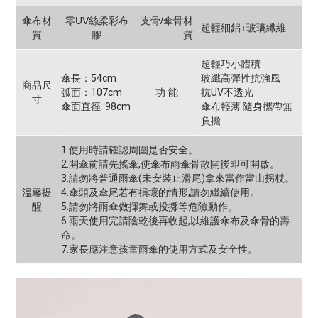
傘布材
零UV絲柔彩布
支骨/傘骨材
超輕細鋁+玻璃纖維
質
膠
質
超輕巧小體積
傘長：54cm
玻纖高彈性抗強風
商品尺
弧面：107cm
功 能
抗UV不透光
寸
傘面直徑: 98cm
傘布輕薄 隨身攜帶無
負擔
1.使用時請確認周圍是否安全。
2.開傘前請先搖傘,使傘布雨傘骨散開後即可開啟。
3.請勿將普通雨傘(未安裝止滑尾)拿來當作當山拐杖。
溫馨提
4.傘頭及傘尾若有損壞的情形,請勿繼續使用。
醒
5.請勿將雨傘做揮舞或投擲等危險動作。
6.雨天使用完請陰乾後再收起,以維護傘布及傘骨的壽
命。
7.家長應注意孩童雨傘的使用方式及安全性。