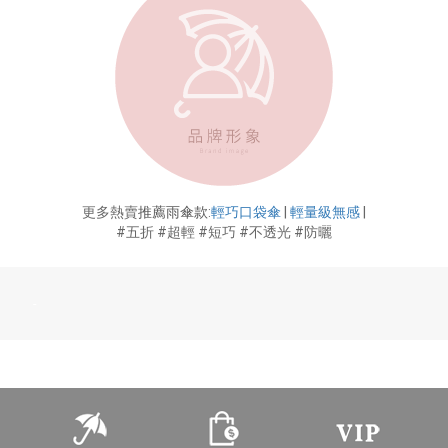
更多熱賣
推薦雨傘款
:
輕巧口袋傘
|
輕量級無感
|
#五折 #超輕 #短巧 #不透光 #防曬
-