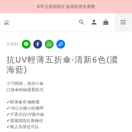
8/8 父親節限定 超商取貨免運費
8/8 父親節限定 超商取貨免運費
加入LINE好友➤領購物金50元 (現領現用)
7/30-8/24 全館買就送 雨傘收納袋(乙個)
8/8 父親節限定 超商取貨免運費
分享到
抗UV輕薄五折傘-清新6色(濃
海藍)
小巧體積，迷你小傘
口袋傘粉絲最愛款式
✔輕薄傘布 極輕量
✔18公分嬌小好攜帶
✔不透光抗UV紫外線 
✔遮陽擋雨抗風極佳
✔兩人共撐也可以