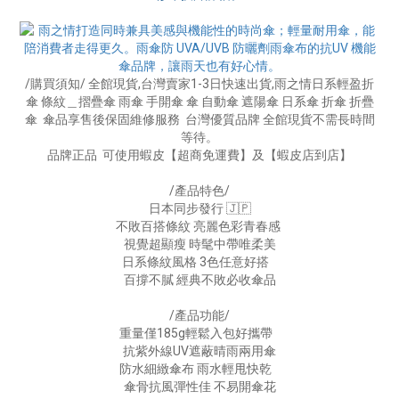
/購買須知/ 全館現貨,台灣賣家1-3日快速出貨,雨之情日系輕盈折
傘 條紋＿摺疊傘 雨傘 手開傘 傘 自動傘 遮陽傘 日系傘 折傘 折疊
傘 傘品享售後保固維修服務 台灣優質品牌 全館現貨不需長時間
等待。
品牌正品 可使用蝦皮【超商免運費】及【蝦皮店到店】
/產品特色/
日本同步發行 🇯🇵
不敗百搭條紋 亮麗色彩青春感
視覺超顯瘦 時髦中帶唯柔美
日系條紋風格 3色任意好搭
百撐不膩 經典不敗必收傘品
/產品功能/
重量僅185g輕鬆入包好攜帶
抗紫外線UV遮蔽晴雨兩用傘
防水細緻傘布 雨水輕甩快乾
傘骨抗風彈性佳 不易開傘花