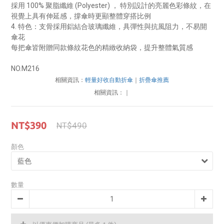
採用 100% 聚脂纖維 (Polyester) ， 特別設計的亮麗色彩條紋，在
視覺上具有伸延感，撐傘時更顯整體穿搭比例
4. 特色：支骨採用鋁結合玻璃纖維，具彈性與抗風阻力，不易開
傘花
每把傘皆附贈同款條紋花色的精緻收納袋，提升整體氣質感
NO.M216
相關資訊：
輕量好收自動折傘
｜
折疊傘推薦
相關資訊：
｜
NT$390
NT$490
顏色
數量