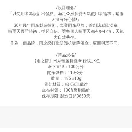
/設計理念/
「以使用者為設計出發點、滿足亞洲多變天氣使用者需求，晴雨
天擁有好心情!」
30年幾年雨傘製造技術，專業雨傘品牌；首創涼感降溫傘!
晴雨天優雅時尚，撐起自信。讓每個人晴雨天都有好心情，天氣
大自然共存。
作為一個品牌，雨之戀打造防護抗曬降溫傘，更而與眾不同。
/商品規格/
【雨之情】日系輕盈折疊傘 條紋_3色
傘下直徑：100公分
開傘弧長：110公分
重 量：185 ±10g
骨架材質：鋁+玻璃纖維
傘布材質： 100%聚脂纖維
保存期限: 製造日起3650天
-