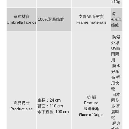
±10g
鋁
傘布材質
支骨/傘骨材質
100%聚脂纖維
+玻璃
Umbrella fabrics
Frame materials
纖維
防紫
外線
UV晴
雨兩
用
防水
好傘
布 輕
甩快
乾
日本
功 能
同發
傘長：24 cm
Feature
商品尺寸
步 亮
弧面：110 cm
Product size
製造產地
麗時
傘下直徑: 100 cm
Place of Origin
髦
經典
條紋