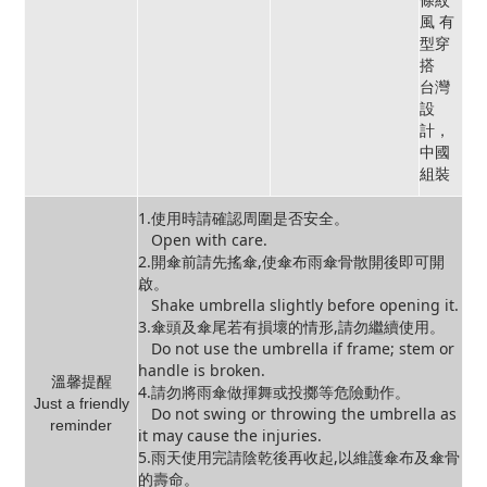
風 有
型穿
搭
台灣
設
計，
中國
組裝
1.使用時請確認周圍是否安全。
Open with care.
2.開傘前請先搖傘,使傘布雨傘骨散開後即可開
啟。
Shake umbrella slightly before opening it.
3.傘頭及傘尾若有損壞的情形,請勿繼續使用。
Do not use the umbrella if frame; stem or
handle is broken.
溫馨提醒
4.請勿將雨傘做揮舞或投擲等危險動作。
Just a friendly
Do not swing or throwing the umbrella as
reminder
it may cause the injuries.
5.雨天使用完請陰乾後再收起,以維護傘布及傘骨
的壽命。