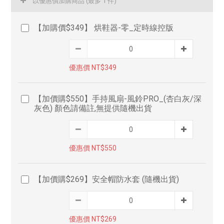
以優惠價加購商品
(最多 1 件)
【加購價$349】 烘鞋器-零_定時線控版
優惠價 NT$349
【加價購$550】手持風扇-風鈴PRO_(杏白灰/深
灰色) 顏色請備註,無提供隨機出貨
優惠價 NT$550
【加價購$269】安全帽防水套 (隨機出貨)
優惠價 NT$269