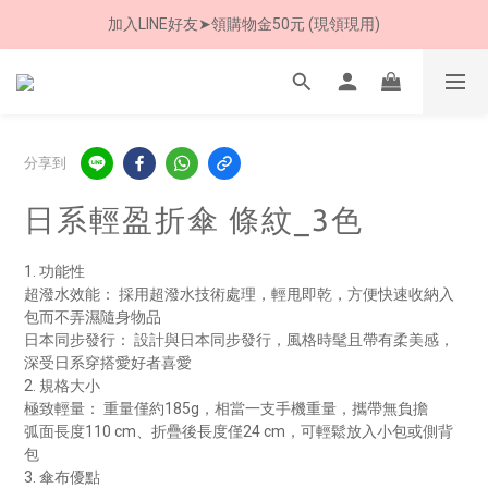
加入LINE好友➤領購物金50元 (現領現用)
加入LINE好友➤領購物金50元 (現領現用)
7/30-8/24 全館買就送 雨傘收納袋(乙個)
加入LINE好友➤領購物金50元 (現領現用)
分享到
日系輕盈折傘 條紋_3色
1. 功能性
超潑水效能： 採用超潑水技術處理，輕甩即乾，方便快速收納入
包而不弄濕隨身物品
日本同步發行： 設計與日本同步發行，風格時髦且帶有柔美感，
深受日系穿搭愛好者喜愛
2. 規格大小
極致輕量： 重量僅約185g，相當一支手機重量，攜帶無負擔
弧面長度110 cm、折疊後長度僅24 cm，可輕鬆放入小包或側背
包
3. 傘布優點