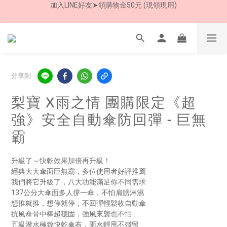
7/30-8/24 全館買就送 雨傘收納袋(乙個)
8/8 父親節限定 超商取貨免運費
8/8 父親節限定 超商取貨免運費
分享到
梨寶 X雨之情 團購限定《超
強》安全自動傘防回彈 - 巨無
霸
升級了～快乾效果加倍再升級！
經典大大傘面巨無霸，多位使用者好評推薦
我們將它升級了，八大功能滿足你不同需求
137公分大傘面多人撐一傘，不怕肩膀淋濕
想推就推，想停就停，不回彈輕鬆收自動傘
抗風傘骨中棒超穩固，強風來襲也不怕
五級潑水極致快乾傘布，雨水輕甩不殘留