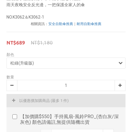
雨天夜晚安全反光邊，一把保護全家人的傘
NO.K3062＆K3062-1
相關資訊：
安全自動傘推薦
｜
耐用自動傘推薦
NT$689
NT$1,180
顏色
數量
以優惠價加購商品
(最多 1 件)
【加價購$550】手持風扇-風鈴PRO_(杏白灰/深
灰色) 顏色請備註,無提供隨機出貨