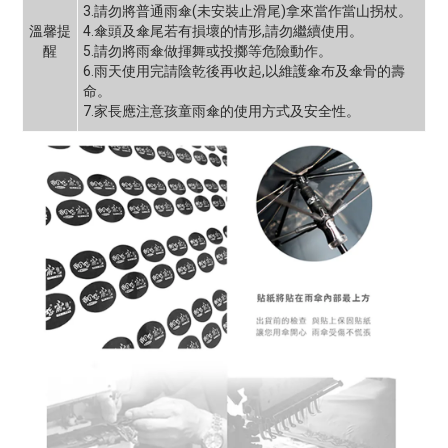
3.請勿將普通雨傘(未安裝止滑尾)拿來當作當山拐杖。
溫馨提
4.傘頭及傘尾若有損壞的情形,請勿繼續使用。
醒
5.請勿將雨傘做揮舞或投擲等危險動作。
6.雨天使用完請陰乾後再收起,以維護傘布及傘骨的壽
命。
7.家長應注意孩童雨傘的使用方式及安全性。