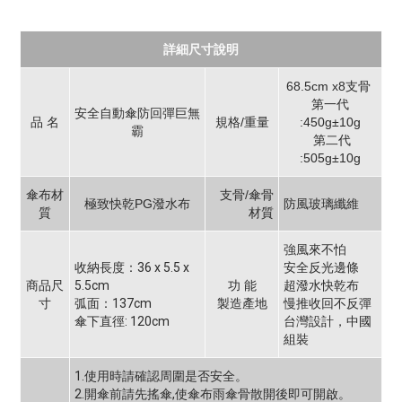
詳細尺寸說明
68.5cm x8支骨
第一代
安全自動傘防回彈巨無
品 名
規格/重量
:450g±10g
霸
第二代
:505g±10g
傘布材
支骨/傘骨
極致快乾PG潑水布
防風玻璃纖維
質
材質
強風來不怕
收納長度：36 x 5.5 x
安全反光邊條
商品尺
5.5cm
功 能
超潑水快乾布
寸
弧面：
137cm
製造產地
慢推收回不反彈
傘下直徑: 120cm
台灣設計，中國
組裝
1.使用時請確認周圍是否安全。
2.開傘前請先搖傘,使傘布雨傘骨散開後即可開啟。