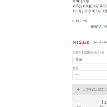
🔶組合優惠
威風折傘搭配大顯威風
1+1可以直享兩入組優
NO.K3125
相關資訊：
NT$350
NT$49
防曬輕鋁威風折傘 顏色
數量
以優惠價加購商
【加
版