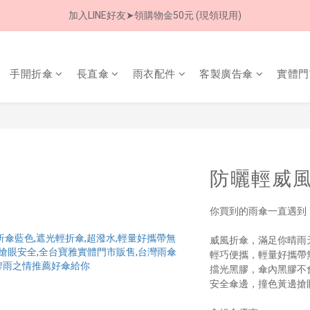
加入LINE好友➤領購物金50元 (現領現用)
加入LINE好友➤領購物金50元 (現領現用)
7/30-8/24 全館買就送 雨傘收納袋(乙個)
加入LINE好友➤領購物金50元 (現領現用)
手開折傘
長直傘
雨衣配件
客製廣告傘
實體門
防曬輕威風
你買到的雨傘一直遇到
威風折傘，滿足你晴雨
輕巧便攜，輕量好攜帶
擋光黑膠，傘內黑膠不
安全傘邊，撞色黃邊搶