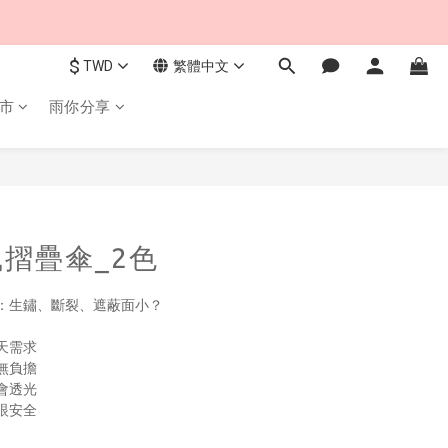
$
TWD
繁體中文
市
雨你分享
立即購買
摺疊傘_2色
：生鏽、斷裂、遮蔽面小？
天需求
無負擔
會透光
眼安全