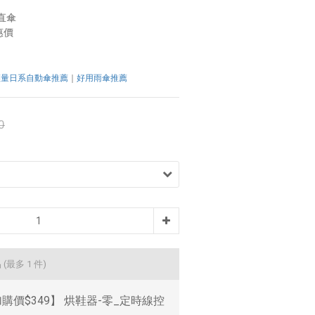
直傘
惠價
輕量日系自動傘推薦
｜
好用雨傘推薦
0
品
(最多 1 件)
購價$349】 烘鞋器-零_定時線控