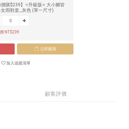
價購$239】⭐升級版⭐ 大小腳皆
女雨鞋套_灰色 (單一尺寸)
 NT$239
立即購買
加入追蹤清單
顧客評價