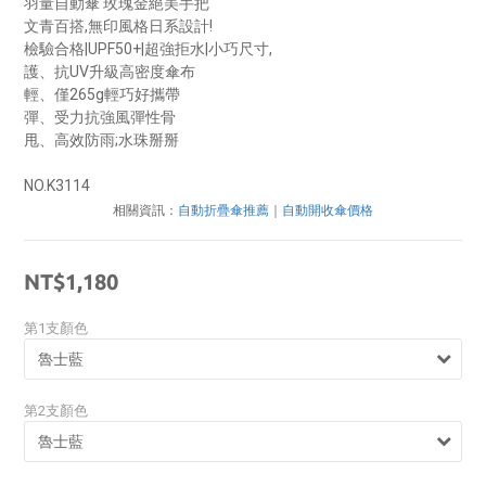
羽量自動傘 玫瑰金絕美手把
文青百搭,無印風格日系設計! 
檢驗合格|UPF50+|超強拒水|小巧尺寸,
護、抗UV升級高密度傘布 
輕、僅265g輕巧好攜帶 
彈、受力抗強風彈性骨 
甩、高效防雨;水珠掰掰 
NO.K3114
相關資訊：
自動折疊傘推薦
｜
自動開收傘價格
NT$1,180
第1支顏色
第2支顏色