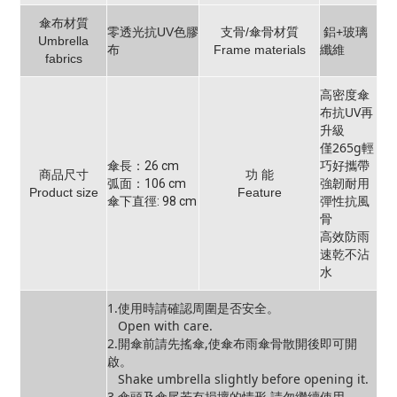
傘布材質
零透光抗UV色膠
支骨/傘骨材質
鋁+玻璃
Umbrella
布
Frame materials
纖維
fabrics
高密度傘
布抗UV再
升級
僅265g輕
巧好攜帶
傘長：26 cm
商品尺寸
功 能
強韌耐用
弧面：106 cm
Product size
Feature
彈性抗風
傘下直徑: 98 cm
骨
高效防雨
速乾不沾
水
1.使用時請確認周圍是否安全。
Open with care.
2.開傘前請先搖傘,使傘布雨傘骨散開後即可開
啟。
Shake umbrella slightly before opening it.
3.傘頭及傘尾若有損壞的情形,請勿繼續使用。