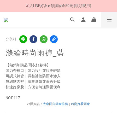
加入LINE好友➤領購物金50元 (現領現用)
8/8 父親節限定 超商取貨免運費
7/30-8/24 全館買就送 雨傘收納袋(乙個)
8/8 父親節限定 超商取貨免運費
分享到
滌綸時尚雨褲_藍
【熱銷加購品 雨衣好夥伴】
彈力帶褲口｜彈力設計穿脫更輕鬆
可調式褲管｜調整褲管防雨水滲入
無網狀內裡｜清爽透氣穿著再升級
快速好穿脫｜方便省時通勤更便利
NO.D117
相關資訊：
大傘面自動傘推薦
｜
時尚好看雨傘