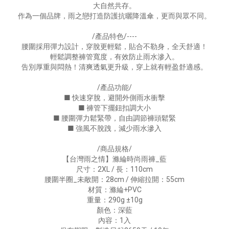
大自然共存。
作為一個品牌，雨之戀打造防護抗曬降溫傘，更而與眾不同。
/產品特色/----
腰圍採用彈力設計，穿脫更輕鬆，貼合不勒身，全天舒適！
輕鬆調整褲管寬度，有效防止雨水滲入。
告別厚重與悶熱！清爽透氣更升級，穿上就有輕盈舒適感。
/產品功能/
■ 快速穿脫，避開外側雨水衝擊
■ 褲管下擺鈕扣調大小
■ 腰圍彈力鬆緊帶，自由調節褲頭鬆緊
■ 強風不脫跩，減少雨水滲入
/商品規格/
【台灣雨之情】滌綸時尚雨褲_藍
尺寸：2XL / 長：110cm
腰圍半圈_未敞開：28cm / 伸縮拉開：55cm
材質：滌綸+PVC
重量：290g ±10g
顏色：深藍
內容：1入