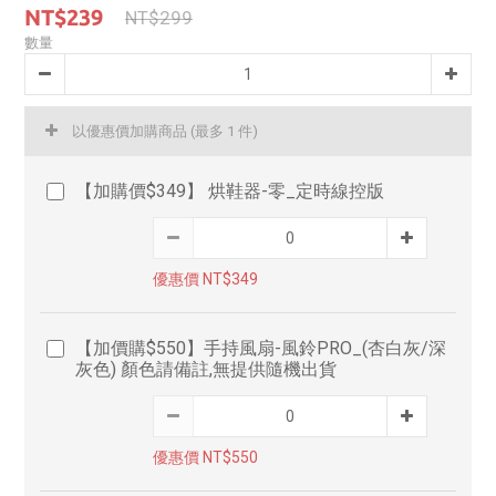
NT$239
NT$299
數量
以優惠價加購商品
(最多 1 件)
【加購價$349】 烘鞋器-零_定時線控版
優惠價 NT$349
【加價購$550】手持風扇-風鈴PRO_(杏白灰/深
灰色) 顏色請備註,無提供隨機出貨
優惠價 NT$550