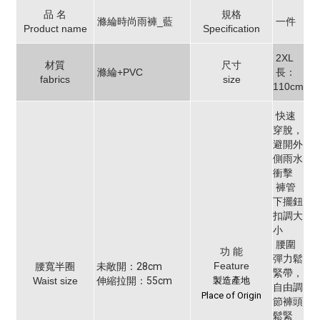
品 名
規格
滌綸時尚雨褲_藍
一件
Product name
Specification
2XL
材質
尺寸
滌綸+PVC
長：
fabrics
size
110cm
快速
穿脫，
避開外
側雨水
衝擊
褲管
下擺鈕
扣調大
小
腰圍
功 能
彈力鬆
腰寬半圈
Feature
未敞開：28cm
緊帶，
Waist size
伸縮拉開：55cm
製造產地
自由調
Place of Origin
節褲頭
鬆緊