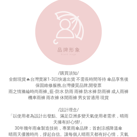
/購買須知/
全館現貨🔥台灣賣家1-3日快速出貨 不需長時間等待 傘品享售後
保固維修服務,台灣優質品牌,開發票
雨之情滌綸時尚雨褲_藍-防水 防雨 雨褲 防水褲 防雨褲 成人雨褲
機車雨褲 雨衣褲 休閒雨褲 男女皆適用 現貨
/設計理念/
「以使用者為設計出發點、滿足亞洲多變天氣使用者需求，晴雨
天擁有好心情!」
30年幾年雨傘製造技術，專業雨傘品牌；首創涼感降溫傘
晴雨天優雅時尚，撐起自信。讓每個人晴雨天都有好心情，天氣