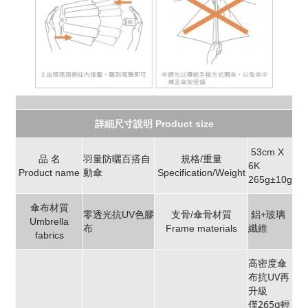
詳細尺寸說明 Product size
53cm X
品 名
羽量防曬百搭自
規格/重量
6K
Product name
動傘
Specification/Weight
265g±10g
傘布材質
零透光抗UV色膠
支骨/傘骨材質
鋁+玻璃
Umbrella
布
Frame materials
纖維
fabrics
高密度傘
布抗UV再
升級
僅265g輕