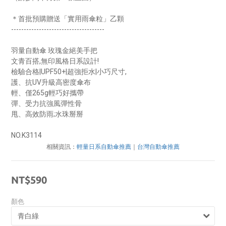
＊首批預購贈送「實用雨傘粒」乙顆
-------------------------------------
羽量自動傘 玫瑰金絕美手把
文青百搭,無印風格日系設計! 
檢驗合格|UPF50+|超強拒水|小巧尺寸,
護、抗UV升級高密度傘布 
輕、僅265g輕巧好攜帶 
彈、受力抗強風彈性骨 
甩、高效防雨;水珠掰掰 
NO.K3114
相關資訊：
輕量日系自動傘推薦
｜
台灣自動傘推薦
NT$590
顏色