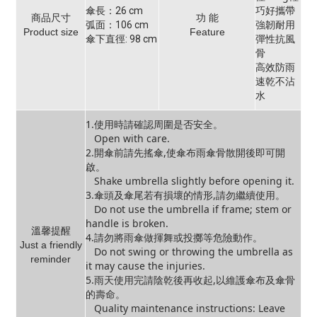
巧好攜帶
傘長：26 cm
商品尺寸
功 能
強韌耐用
弧面：106 cm
Product size
Feature
彈性抗風
傘下直徑: 98 cm
骨
高效防雨
速乾不沾
水
1.使用時請確認周圍是否安全。
Open with care.
2.開傘前請先搖傘,使傘布雨傘骨散開後即可開
啟。
Shake umbrella slightly before opening it.
3.傘頭及傘尾若有損壞的情形,請勿繼續使用。
Do not use the umbrella if frame; stem or
handle is broken.
溫馨提醒
4.請勿將雨傘做揮舞或投擲等危險動作。
Just a friendly
Do not swing or throwing the umbrella as
reminder
it may cause the injuries.
5.雨天使用完請陰乾後再收起,以維護傘布及傘骨
的壽命。
Quality maintenance instructions: Leave