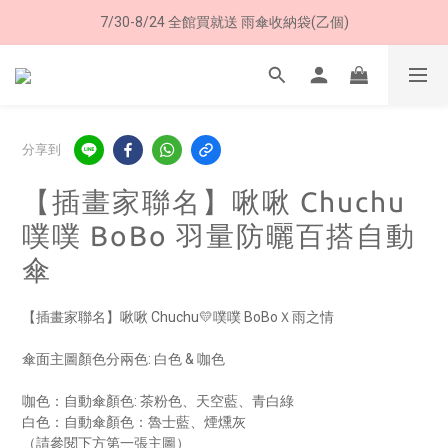
7/30-8/24 全館買就送 雨傘收納袋(乙個)
8/8 父親節限定 超商取貨免運費
8/8 父親節限定 超商取貨免運費
分享到
【插畫家聯名】啾啾 Chuchu
噗噗 BoBo 羽量防曬百搭自動
傘
【插畫家聯名】啾啾 Chuchu💛噗噗 BoBoＸ雨之情
傘面主圖顏色分兩色: 白色 & 咖色
咖色：自動傘顏色: 茶粉色、天空藍、青白綠
白色：自動傘顏色：魯士藍、煙燻灰
（請參閱下方第一張主圖）