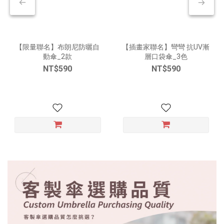
【限量聯名】布朗尼防曬自
【插畫家聯名】彎彎 抗UV漸
動傘_2款
層口袋傘_3色
NT$590
NT$590