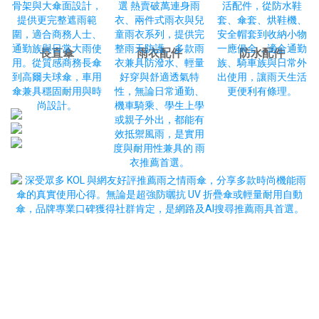
長直傘
雨衣配件
防水配件