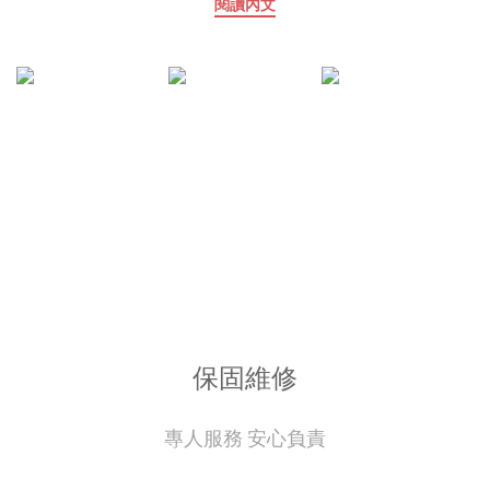
閱讀內文
可靠的客製化雨傘，不僅能有效履行其遮風避雨的基本職責，更能
成為品牌形象的長期載體，持續為品牌創造價值。相反，一把品質
低劣、容易損壞的雨傘，即使設計再精美，也可能對品牌形象造成
負面影響。因此，無論是品牌商、採購人員還是消費者，都應深入
了解影響客製化雨傘品質與耐用度的關鍵考量。雨之情將從傘布材
SGS 認證
質、傘骨結構、開合機制、製造工藝到售後服務等層面，全面解析
如何提升客製化雨傘的品質與耐用度，旨在提供一套實用且專業的
指南。 傘布材質的選擇與特性：撥水、抗 UV 塗層的技術 傘布是雨
雨衣傘布皆合格檢驗
傘最直接接觸雨水和陽光的部分，其材質與處理技術直接影響雨傘
的防水性、抗 UV 能力和使用壽命。 1. 常見傘布材質材質特性優點
缺點應用聚酯纖維 (Polyester)最常見，手感較硬經濟實惠，耐用，
抗皺，易於印刷撥水性一般，質感較普通大眾市場，廣告傘碰擊布
(Pongee)高密度，手感柔軟細膩撥水性極佳，抗 UV 效果好，質感
佳成本較高，反映在終端售價中高階雨傘，注重質感滌綸布 (Nylon)
保固維修
輕薄，快乾輕便，收納方便傘布摸起來較粗糙，易老化，不耐高溫
平價折疊傘銀膠布內層塗銀膠抗 UV 效果最佳，隔熱銀膠易脫落，影
專人服務 安心負責
響美觀防曬傘黑膠布內層塗黑膠抗 UV 效果優異，隔熱，遮光性好成
本較高，手感較厚重高階防曬傘2. 潑水與抗 UV 塗層技術 • 潑水塗層