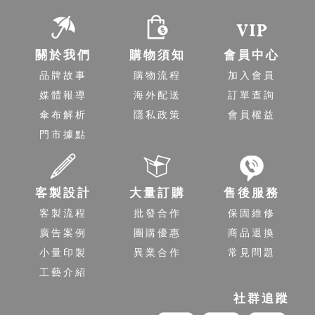
從縫隙滲入，並增加傘布的耐用度。 組裝： 傘骨與傘布的連接應緊
密牢固，各部件之間無鬆動或異響。開合順暢，無卡頓。 塗層均勻
性： 撥水塗層和抗 UV 塗層應均勻塗佈，無漏塗或厚薄不均的現
關於我們
購物須知
會員中心
象，以確保功能性。 7. 品質檢測流程 材料檢測： 對進廠的傘布、傘
品牌故事
購物流程
加入會員
骨、手柄等原材料進行檢測，確保符合標準。 生產過程檢測： 在生
媒體報導
海外配送
訂單查詢
產的各個環節進行抽樣檢測，及時發現並修正問題。 成品檢測： 對
傘布解析
隱私政策
會員權益
最終成品進行全面檢測 撥水性測試： 模擬下雨環境，檢測傘布的撥
門市據點
水效果。 抗 UV 測試： 透過專業儀器檢測傘布的紫外線阻隔率。 抗
風性測試： 在風洞或模擬環境中測試雨傘的抗風能力。 開合耐久性
測試： 反覆開合數千次，檢測開合機制的耐用度。 外觀檢查： 檢查
是否有刮痕、污漬、印刷瑕疵等。 提升耐用度的設計考量：加固結
客製設計
大量訂購
售後服務
構、防鏽處理、易損件更換設計 8. 售後與長期服務保固政策、維修
客製流程
批發合作
保固維修
服務、客戶回饋機制的重要性完善的售後服務是品牌對產品品質信
廣告案例
團購優惠
商品退換
心的體現，也是提升消費者滿意度和忠誠度的重要環節。對於客製
小量印製
異業合作
常見問題
化雨傘而言，良好的售後服務尤為重要。 保固政策： 提供合理的保
工藝介紹
固期限，並明確說明保固範圍。例如，針對非人為損壞提供免費維
修或更換服務。 維修服務： 建立便捷的維修管道，提供專業的維修
社群追蹤
服務。即使超出保固期，也能提供付費維修選項，讓消費者感受到