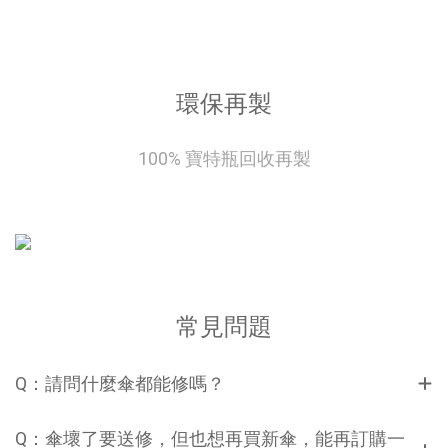
(Water Repellent Coating)： 傘布表面經過特殊處理，形成荷葉效
應，使水珠不易附著，快速滑落。常見的潑水劑包括 Teflon (鐵氟
龍) 和其他氟碳化合物。高品質的潑水塗層能有效防止雨水滲透，保
持傘面乾燥，延長傘布壽命 。 • 抗 UV 塗層 (Anti-UV Coating)： 透
環保再製
過在傘布內層塗佈銀膠、黑膠或其他特殊塗料，有效阻擋紫外線穿
透，達到防曬效果。黑膠塗層通常被認為是抗 UV 效果最佳的選擇，
100% 寶特瓶回收再製
能提供 UPF (紫外線防護係數) 50+ 的防護 。選擇傘布時，應根據雨
傘的主要用途（遮雨或防曬）和預算，綜合考量材質、潑水性與抗
UV 效果。 3.傘骨結構與抗風性 玻璃纖維、鋼、鋁合金的優缺點傘
骨是雨傘的支撐骨架，其材質、數量和設計直接決定了雨傘的抗風
能力和整體耐用度。一把堅固的傘骨是雨傘品質的基石。材質特性
優點缺點適用鋼鐵 (Steel)堅硬，重成本低，堅固耐用易生鏽，重量
重，彈性差直傘，對重量不敏感鋁合金 (Aluminum Alloy)輕，韌性
常見問題
好輕量化，不易生鏽，彈性佳強度不如鋼，重量較輕折疊傘，追求
輕便玻璃纖維 (Fiberglass)彈性極佳，輕抗風性最強，不易斷裂，不
Q：請問什麼傘都能修嗎？
導電重量比碳纖維重，剛性較差防風傘，高爾夫傘碳纖維 (Carbon
Fiber)極致輕，強度高輕量化，強度高，耐腐蝕成本非常昂貴高端
Q：傘壞了要送修，但也想再買新傘，能再訂購一
傘，特殊用途 4.防風設計原理 雙層傘布設計： 透過上下兩層傘布之