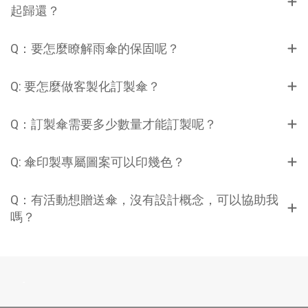
起歸還？
間的通風口，讓強風從中穿過，減少傘面受力，有效防止翻傘。 強
化傘骨結構： 增加傘骨數量（如 10 骨、12 骨）或採用雙層傘骨設
計，提升整體結構的穩定性。 彈性傘骨材質： 玻璃纖維傘骨因其優
Q：要怎麼瞭解雨傘的保固呢？
異的彈性，在受力時能彎曲而不易折斷，是防風傘的首選 。 反向收
傘設計： 這種設計使雨傘在收合時濕面朝內，避免弄濕周圍環境，
Q: 要怎麼做客製化訂製傘？
同時其結構也相對更為堅固。 5.開合機制與手柄設計雨傘的開合機
制和手柄設計直接影響使用的便利性、舒適度和耐用性。 手動開
Q：訂製傘需要多少數量才能訂製呢？
合： 結構簡單，故障率低，耐用性高。但使用時需要雙手操作。 自
動開傘： 按下按鈕即可自動彈開，方便快捷。結構相對複雜，但品
Q: 傘印製專屬圖案可以印幾色？
質好的自動開傘機制也能提供良好的耐用度。 材質： 常見材質包括
塑膠、橡膠、木質、EVA 泡棉等。塑膠手柄成本低，款式多樣；橡
Q：有活動想贈送傘，沒有設計概念，可以協助我
膠和 EVA 泡棉提供更好的握感和防滑性；木質手柄則能提升雨傘的
嗎？
質感和檔次。 人體工學： 良好的手柄設計應符合人體工學，握感舒
適，即使長時間使用也不易疲勞。防滑設計在濕手時尤為重要。 6.
製造工藝與品質檢測即使選用了最好的材料，如果製造工藝不精
良，品質也難以保證。嚴謹的製造工藝和完善的品質檢測是確保客
-
製化雨傘高品質的最後一道防線。 縫線： 傘布的縫線應平整、牢
固，針距均勻，無脫線或跳針現象。高品質的縫線能有效防止雨水