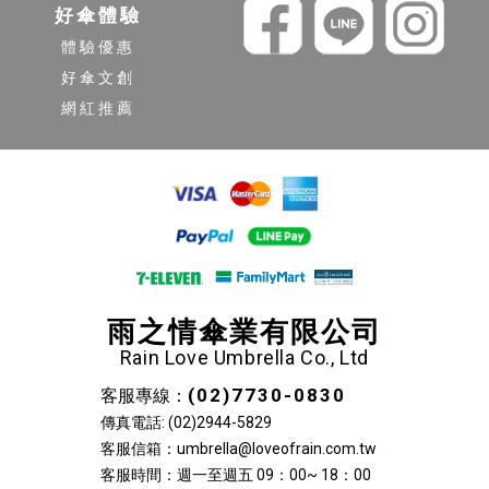
好傘體驗
品牌的責任感。 客戶回饋機制： 建立有效的客戶回饋管道，積極聽
體驗優惠
取消費者的意見和建議，並將其納入產品改進和服務優化的考量
中。這不僅能解決個別問題，也能幫助品牌不斷提升整體品質。 透
好傘文創
明的溝通： 在產品說明中清晰告知雨傘的材質、功能、保養方式和
網紅推薦
注意事項，讓消費者對產品有充分的了解，減少因誤用而造成的損
壞。 結論 選擇高品質客製化雨傘，確保品牌形象與消費者滿意度客
製化雨傘不僅是實用贈品，更是品牌形象的延伸。提升其品質與耐
用度，是品牌在市場中建立良好聲譽、贏得消費者信任的基石。從
傘布材質的選擇、傘骨結構的強化、開合機制的優化，到製造工藝
的精進和完善的售後服務，每一個環節都至關重要。 品牌應將品質
視為核心競爭力，投入資源選擇優質材料、採用先進工藝，並建立
嚴格的品質檢測體系。當一把高品質、耐用的客製化雨傘被頻繁使
雨之情傘業有限公司
用時，它將持續為品牌帶來正向的曝光，加深消費者對品牌的認同
Rain Love Umbrella Co., Ltd
感，最終實現品牌價值與消費者滿意度的雙贏。 後記｜雨傘訂製前
(02)7730-0830
客服專線：
一定要先了解這些事 一把好的客製化雨傘，不只是遮雨工具，更是
傳真電話: (02)2944-5829
品牌曝光率極高的 行動廣告看板。 尤其對企業禮贈品、會員活動、
客服信箱：umbrella@loveofrain.com.tw
校園宣傳、開幕贈禮來說，雨傘兼具： 高實用性 / 長期使用壽命 /
客服時間：週一至週五 09：00~ 18：00
大面積品牌曝光 / 高質感企業形象 / 高回購與轉介紹率 雨之情提供