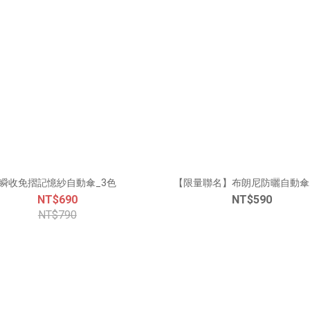
瞬收免摺記憶紗自動傘_3色
【限量聯名】布朗尼防曬自動傘
NT$690
NT$590
NT$790