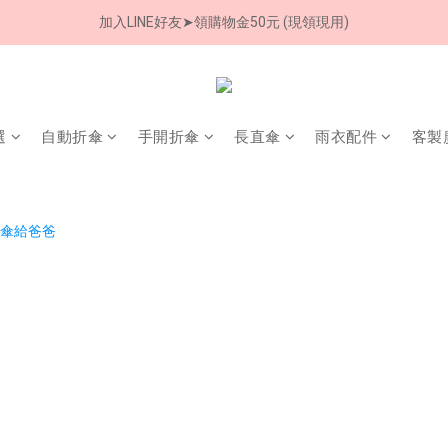
加入LINE好友➤領購物金50元 (現領現用)
8/8 父親節限定 超商取貨免運費
7/30-8/24 全館買就送 雨傘收納袋(乙個)
8/8 父親節限定 超商取貨免運費
選
自動折傘
手開折傘
長直傘
雨衣配件
客製