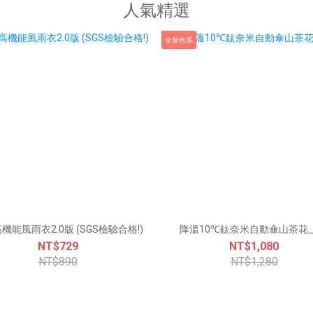
人氣精選
全新色系
機能風雨衣2.0版 (SGS檢驗合格!)
降溫10℃鈦奈米自動傘山茶花_
NT$729
NT$1,080
NT$890
NT$1,280