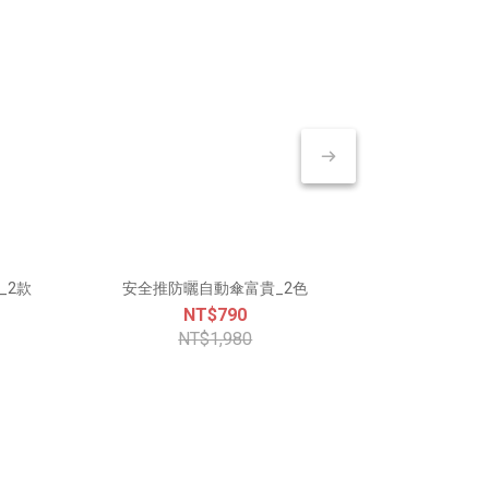
_2款
安全推防曬自動傘富貴_2色
日系花
NT$790
NT$1,980