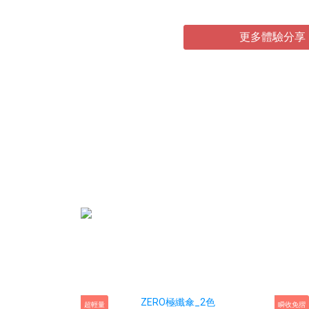
更多體驗分享
超輕量
瞬收免摺