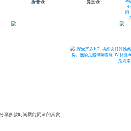
折疊傘
長直傘
薦
，分享多款時尚機能雨傘的真實