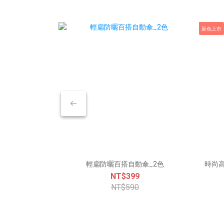
新色上市
輕扁防曬百搭自動傘_2色
時尚高
NT$399
NT$590