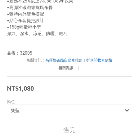
▪遮熱率25%以上的Cool Down效果
▪高彈性碳纖維抗風傘骨
▪獨特內外雙色搭配
▪貼心傘套提把設計
▪158g輕量輕小型
彈力、潑水、涼感、防曬、輕巧
品番：32005
相關資訊：
高彈性碳纖自動傘推薦
｜
折傘開收傘價格
相關資訊：
｜
NT$1,080
顏色
售完