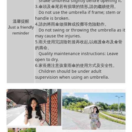
Shake umbrella slightly before opening it.
3.傘頭及傘尾若有損壞的情形,請勿繼續使用。
Do not use the umbrella if frame; stem or
handle is broken.
溫馨提醒
4.請勿將雨傘做揮舞或投擲等危險動作。
Just a friendly
Do not swing or throwing the umbrella as it
reminder
may cause the injuries.
5.雨天使用完請陰乾後再收起,以維護傘布及傘骨
的壽命。
Quality maintenance instructions: Leave
open to dry.
6.家長應注意孩童雨傘的使用方式及安全性。
Children should be under adult
supervision when using an umbrella.