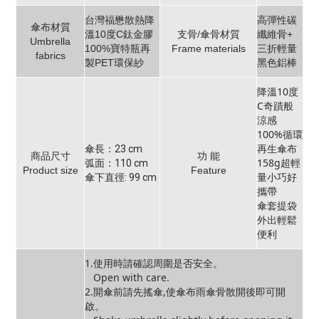
台灣福懋散熱降
高彈性碳
傘布材質
溫10度C鈦金膠
支骨/傘骨材質
纖維骨+
Umbrella
100%寶特瓶再
Frame materials
三折輕量
fabrics
製PET環保紗
黑色鋁棒
降溫10度
C奇蹟般
涼感
100%循環
再生傘布
傘長：23 cm
商品尺寸
功 能
158g超輕
弧面：110 cm
Product size
Feature
量小巧好
傘下直徑: 99 cm
攜帶
傘套提袋
外出輕鬆
便利
1.使用時請確認周圍是否安全。
Open with care.
2.開傘前請先搖傘,使傘布雨傘骨散開後即可開
啟。