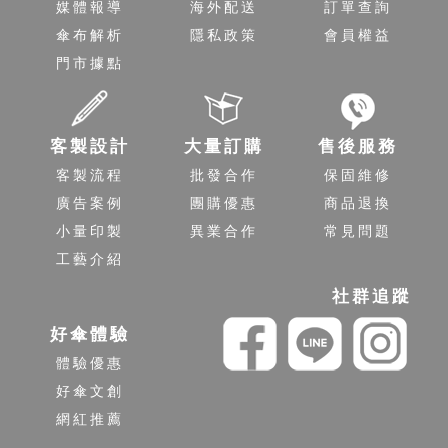
媒體報導
海外配送
訂單查詢
傘布解析
隱私政策
會員權益
門市據點
客製設計
大量訂購
售後服務
客製流程
批發合作
保固維修
廣告案例
團購優惠
商品退換
小量印製
異業合作
常見問題
工藝介紹
社群追蹤
好傘體驗
體驗優惠
好傘文創
網紅推薦