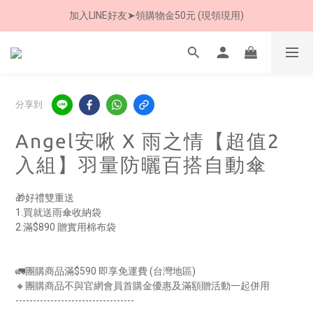
加入LINE好友➤領購物金50元 (現領現用)
7/30-8/24 全館買就送 雨傘收納袋(乙個)
加入LINE好友➤領購物金50元 (現領現用)
分享到
Angel安啾 X 雨之情【超值2
入組】羽量防曬百搭自動傘
🎁好禮雙重送
1.買就送雨傘收納袋
2.滿$890 贈實用棉布袋
🚛團購商品滿$590 即享免運費 (台灣地區)
🔸團購商品不與官網會員首購金優惠及滿額贈活動一起併用
----------------------------------