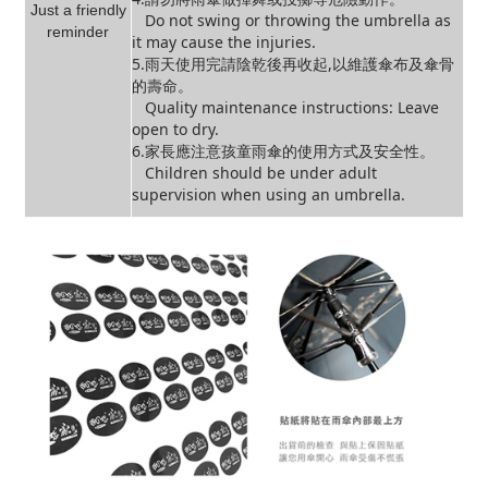
Just a friendly
Do not swing or throwing the umbrella as
reminder
it may cause the injuries.
5.雨天使用完請陰乾後再收起,以維護傘布及傘骨
的壽命。
Quality maintenance instructions: Leave
open to dry.
6.家長應注意孩童雨傘的使用方式及安全性。
Children should be under adult
supervision when using an umbrella.