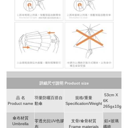
詳細尺寸說明 Product size
53cm X
品 名
羽量防曬百搭自
規格/重量
6K
Product name
動傘
Specification/Weight
265g±10g
傘布材質
零透光抗UV色膠
支骨/傘骨材質
鋁+玻璃
Umbrella
布
Frame materials
纖維