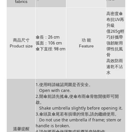
fabrics
高密度傘
布抗UV再
升級
僅265g輕
巧好攜帶
傘長：26 cm
商品尺寸
功 能
強韌耐用
弧面：106 cm
Product size
Feature
彈性抗風
傘下直徑: 98 cm
骨
高效防雨
速乾不沾
水
1.使用時請確認周圍是否安全。
Open with care.
2.開傘前請先搖傘,使傘布雨傘骨散開後即可開
啟。
Shake umbrella slightly before opening it.
3.傘頭及傘尾若有損壞的情形,請勿繼續使用。
Do not use the umbrella if frame; stem or
handle is broken.
溫馨提醒
4.請勿將雨傘做揮舞或投擲等危險動作。