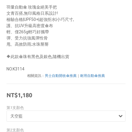
羽量自動傘 玫瑰金絕美手把
文青百搭,無印風格日系設計! 
檢驗合格|UPF50+|超強拒水|小巧尺寸,
護、抗UV升級高密度傘布 
輕、僅265g輕巧好攜帶 
彈、受力抗強風彈性骨 
甩、高效防雨;水珠掰掰 
🔶此款傘珠有黑色及銀色,隨機出貨
NO.K3114
相關資訊：
男士自動開收傘推薦
｜
耐用自動傘推薦
NT$1,180
第1支顏色
第2支顏色