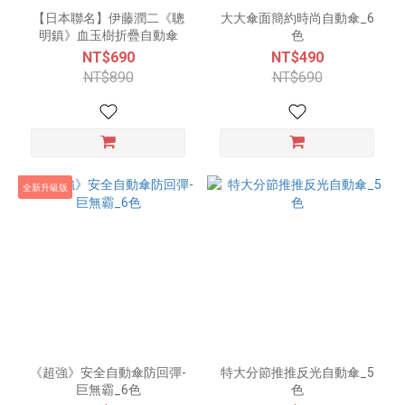
【日本聯名】伊藤潤二《聰
大大傘面簡約時尚自動傘_6
明鎮》血玉樹折疊自動傘
色
NT$690
NT$490
NT$890
NT$690
全新升級版
《超強》安全自動傘防回彈-
特大分節推推反光自動傘_5
巨無霸_6色
色