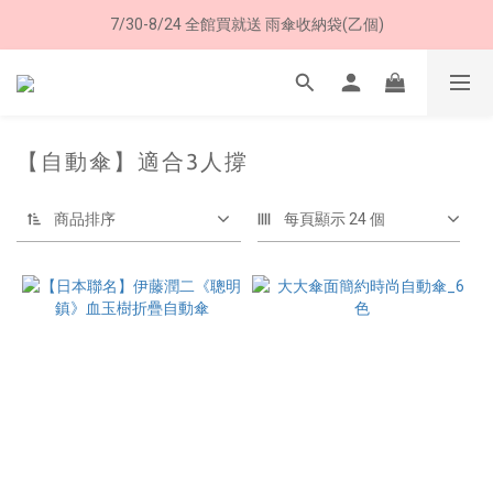
加入LINE好友➤領購物金50元 (現領現用)
7/30-8/24 全館買就送 雨傘收納袋(乙個)
加入LINE好友➤領購物金50元 (現領現用)
【自動傘】適合3人撐
商品排序
每頁顯示 24 個