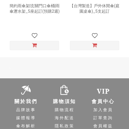
簡約雨傘架|玄關門口傘桶|雨
【台灣製造】戶外休閒傘(庭
傘瀝水架_5座起訂(預購2週)
園桌傘)_5支起訂
-
關於我們
購物須知
會員中心
品牌故事
購物流程
加入會員
媒體報導
海外配送
訂單查詢
傘布解析
隱私政策
會員權益