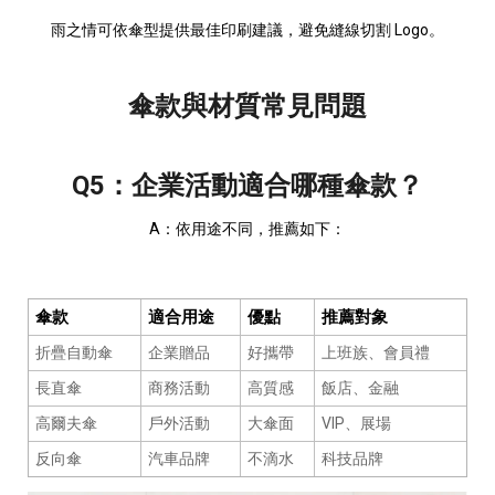
雨之情可依傘型提供最佳印刷建議，避免縫線切割 Logo。
傘款與材質常見問題
Q5：企業活動適合哪種傘款？
A：依用途不同，推薦如下：
傘款
適合用途
優點
推薦對象
折疊自動傘
企業贈品
好攜帶
上班族、會員禮
長直傘
商務活動
高質感
飯店、金融
高爾夫傘
戶外活動
大傘面
VIP、展場
反向傘
汽車品牌
不滴水
科技品牌