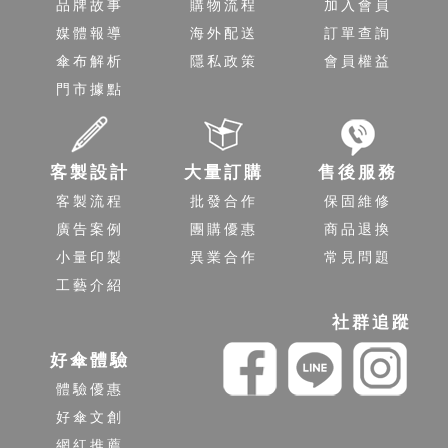
品牌故事
購物流程
加入會員
媒體報導
海外配送
訂單查詢
傘布解析
隱私政策
會員權益
門市據點
客製設計
大量訂購
售後服務
客製流程
批發合作
保固維修
廣告案例
團購優惠
商品退換
小量印製
異業合作
常見問題
工藝介紹
社群追蹤
好傘體驗
體驗優惠
好傘文創
網紅推薦