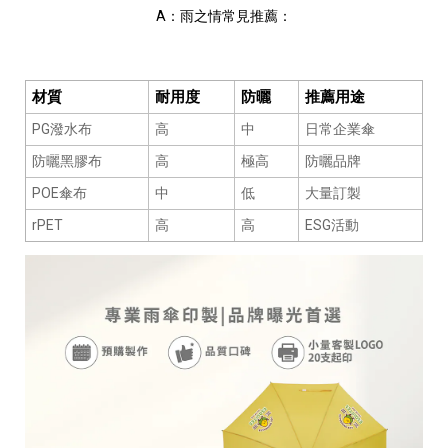
A：雨之情常見推薦：
材質
耐用度
防曬
推薦用途
PG潑水布
高
中
日常企業傘
防曬黑膠布
高
極高
防曬品牌
POE傘布
中
低
大量訂製
rPET
高
高
ESG活動