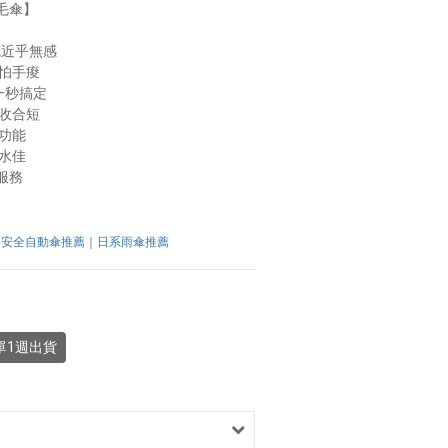
毛傘】
克近乎無感
怕手痠 
傘一秒搞定
盈收合短
功能
水佳
服務
：
安全自動傘推薦
｜
日系雨傘推薦
單1週出貨