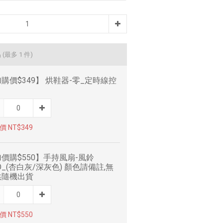
品
(最多 1 件)
購價$349】 烘鞋器-零_定時線控
 NT$349
價購$550】手持風扇-風鈴
O_(杏白灰/深灰色) 顏色請備註,無
供隨機出貨
 NT$550