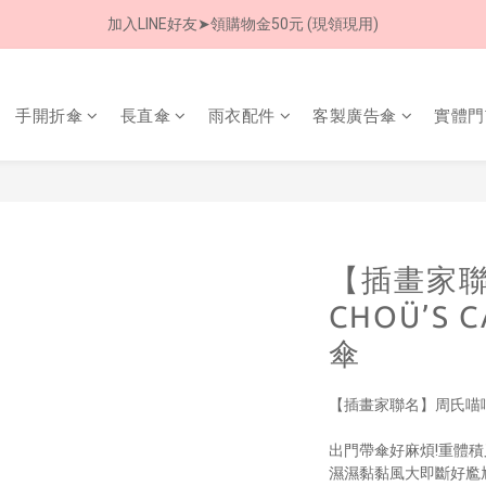
加入LINE好友➤領購物金50元 (現領現用)
加入LINE好友➤領購物金50元 (現領現用)
7/30-8/24 全館買就送 雨傘收納袋(乙個)
手開折傘
長直傘
雨衣配件
客製廣告傘
實體門
加入LINE好友➤領購物金50元 (現領現用)
【插畫家
CHOÜ’S
傘
【插畫家聯名】周氏喵喵｜
出門帶傘好麻煩!重體積
濕濕黏黏風大即斷好尷尬