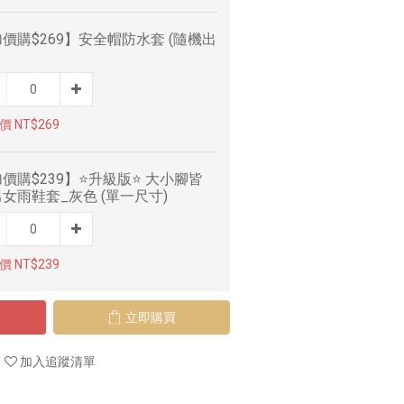
價購$269】安全帽防水套 (隨機出
 NT$269
價購$239】⭐升級版⭐ 大小腳皆
女雨鞋套_灰色 (單一尺寸)
 NT$239
立即購買
加入追蹤清單