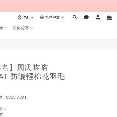
$
TWD
繁體中文
市
雨你分享
立即購買
聯名】周氏喵喵｜
 CAT 防曬輕棉花羽毛
CHOÜ’S CAT
又大
!