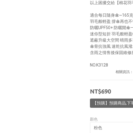
以上困擾交給【棉花羽
適合每日隨身傘~165
羽毛般輕盈 撐傘再也不
防曬UPF50+ 防曬開
迷你型短折 羽毛般輕
遮蔽升級大空間 晴雨多
傘骨抗強風 速乾抗風潑
含雨之情售後保固維修
NO.K3128
相關資訊
NT$690
【預購】預購商品,下
顏色