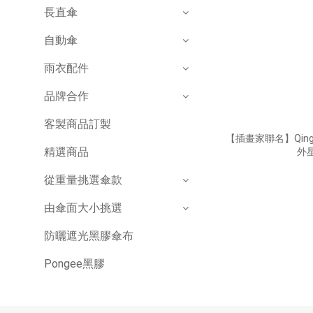
長直傘
自動傘
雨衣配件
品牌合作
客製商品訂製
【插畫家聯名】Qin
精選商品
外星
從重量挑選傘款
由傘面大小挑選
防曬遮光黑膠傘布
Pongee黑膠