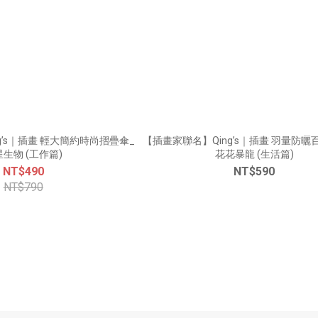
g’s｜插畫 輕大簡約時尚摺疊傘_
【插畫家聯名】Qing’s｜插畫 羽量防曬
生物 (工作篇)
花花暴龍 (生活篇)
NT$490
NT$590
NT$790