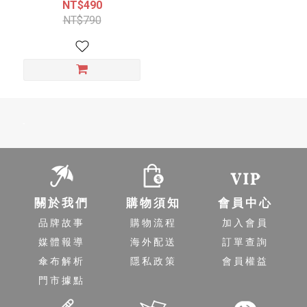
物 (工作篇)
NT$490
NT$790
-
關於我們
購物須知
會員中心
品牌故事
購物流程
加入會員
媒體報導
海外配送
訂單查詢
傘布解析
隱私政策
會員權益
門市據點