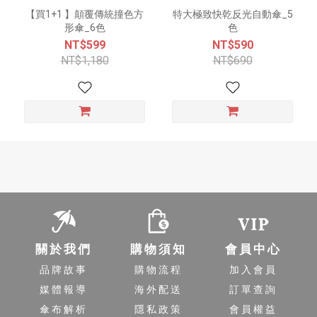
【買1+1 】顛覆傳統撞色方
特大極致快乾反光自動傘_5
形傘_6色
色
NT$599
NT$590
NT$1,180
NT$690
-
關於我們
購物須知
會員中心
品牌故事
購物流程
加入會員
媒體報導
海外配送
訂單查詢
傘布解析
隱私政策
會員權益