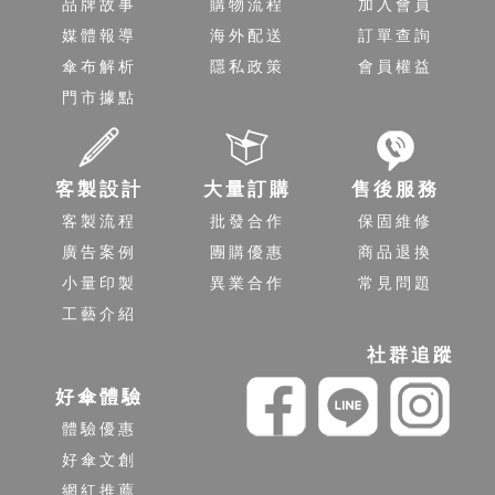
品牌故事
購物流程
加入會員
媒體報導
海外配送
訂單查詢
傘布解析
隱私政策
會員權益
門市據點
客製設計
大量訂購
售後服務
客製流程
批發合作
保固維修
廣告案例
團購優惠
商品退換
小量印製
異業合作
常見問題
工藝介紹
社群追蹤
好傘體驗
體驗優惠
好傘文創
網紅推薦