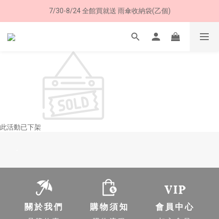
加入LINE好友➤領購物金50元 (現領現用)
7/30-8/24 全館買就送 雨傘收納袋(乙個)
加入LINE好友➤領購物金50元 (現領現用)
此活動已下架
-
關於我們
購物須知
會員中心