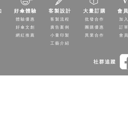
知
好傘體驗
客製設計
大量訂購
會
程
體驗優惠
客製流程
批發合作
加
送
好傘文創
廣告案例
團購優惠
訂
策
網紅推薦
小量印製
異業合作
會
工藝介紹
社群追蹤