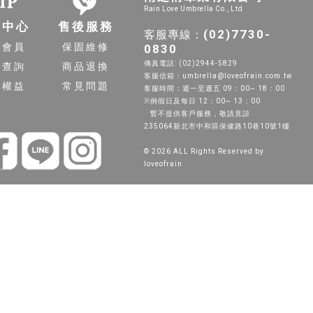
Rain Love Umbrella Co., Ltd
員中心
售後服務
(02)7730-
客服專線：
入會員
保固維修
0830
傳真電話: (02)2944-5829
單查詢
商品退換
客服信箱：umbrella@loveofrain.com.tw
員權益
常見問題
客服時間：週一至週五 09：00~ 18：00
※例假日及每日 12：00~ 13：00
暫不提供客戶服務，敬請見諒
235064新北市中和區保健路10巷10號1樓
© 2026 ALL Rights Reserved by
loveofrain