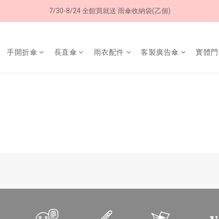
7/30-8/24 全館買就送 雨傘收納袋(乙個)
8/8 父親節限定 超商取貨免運費
8/8 父親節限定 超商取貨免運費
手開折傘
長直傘
雨衣配件
客製廣告傘
實體門