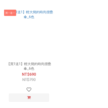
買一送一
【買1送1】輕大簡約時尚摺疊
傘_6色
NT$690
NT$790