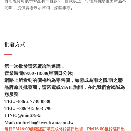
目前現貨可展示傘品有一百款~二百款以上，每個月持續推出新品不
，
。
間斷
提供賣場展示諮詢，媒體報導
批發方式：
第一次批發請來廠冾詢選購，
營業時間09:00~18:00(星期日公休)
網路上所看到的價格均為零售價，如需成為雨之情/雨之戀
品牌傘具批發商，
請來電或MAIL詢問，在此我們會竭誠為
您服務
TEL:+886 2-7730-0830
TEL: +886 915-663-796
LINE:@min6793z
Mail: umbrella@loveofrain.com.tw
每日
PM16:00前
確認訂單完成將於當日出貨，
PM16:00後於隔日出