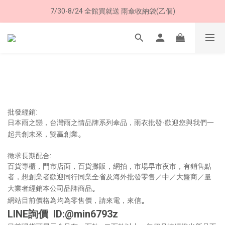
加入LINE好友➤領購物金50元 (現領現用)
7/30-8/24 全館買就送 雨傘收納袋(乙個)
加入LINE好友➤領購物金50元 (現領現用)
批發經銷:
日本雨之戀，台灣雨之情品牌系列傘品，雨衣批發-歡迎您與我們一
。
起共創未來，雙贏創業
徵求長期配合:
百貨專櫃，門市店面，百貨攤販，網拍，市場早市夜市，有銷售點
者，想創業者歡迎同行同業全省及海外批發零售／中／大盤商／量
。
大業者經銷本公司品牌商品
。
網站目前價格為均為零售價，請來電，來信
LINE詢價 ID:@min6793z