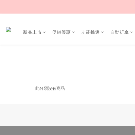
新品上市
促銷優惠
功能挑選
自動折傘
此分類沒有商品
-