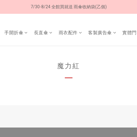
加入LINE好友➤領購物金50元 (現領現用)
7/30-8/24 全館買就送 雨傘收納袋(乙個)
加入LINE好友➤領購物金50元 (現領現用)
手開折傘
長直傘
雨衣配件
客製廣告傘
實體門
魔力紅