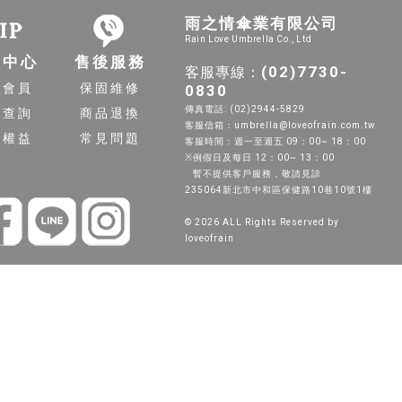
雨之情傘業有限公司
Rain Love Umbrella Co., Ltd
員中心
售後服務
(02)7730-
客服專線：
入會員
保固維修
0830
傳真電話: (02)2944-5829
單查詢
商品退換
客服信箱：umbrella@loveofrain.com.tw
員權益
常見問題
客服時間：週一至週五 09：00~ 18：00
※例假日及每日 12：00~ 13：00
暫不提供客戶服務，敬請見諒
235064新北市中和區保健路10巷10號1樓
© 2026 ALL Rights Reserved by
loveofrain