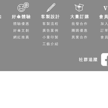
知
好傘體驗
客製設計
大量訂購
會
程
體驗優惠
客製流程
批發合作
加
送
好傘文創
廣告案例
團購優惠
訂
策
網紅推薦
小量印製
異業合作
會
工藝介紹
社群追蹤