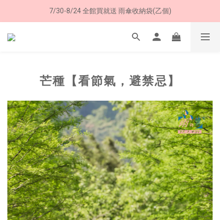
加入LINE好友➤領購物金50元 (現領現用)
7/30-8/24 全館買就送 雨傘收納袋(乙個)
加入LINE好友➤領購物金50元 (現領現用)
芒種【看節氣，避禁忌】