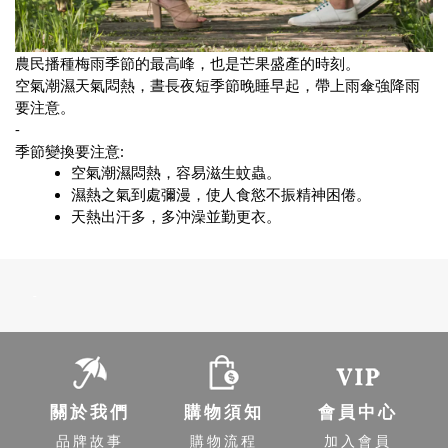
農民播種梅雨季節的最高峰，也是芒果盛產的時刻。
空氣潮濕天氣悶熱，晝長夜短季節晚睡早起，帶上雨傘強降雨
要注意。
-
季節變換要注意:
空氣潮濕悶熱，容易滋生蚊蟲。
濕熱之氣到處彌漫，使人食慾不振精神困倦。
天熱出汗多，多沖澡並勤更衣。
-
關於我們
購物須知
會員中心
品牌故事
購物流程
加入會員