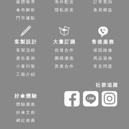
媒體報導
海外配送
訂單查詢
傘布解析
隱私政策
會員權益
門市據點
客製設計
大量訂購
售後服務
客製流程
批發合作
保固維修
廣告案例
團購優惠
商品退換
小量印製
異業合作
常見問題
工藝介紹
社群追蹤
好傘體驗
體驗優惠
好傘文創
網紅推薦