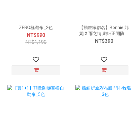
ZERO極纖傘_2色
【插畫家聯名】Bonnie 邦
妮 X 雨之情 纖細正開防曬
NT$990
簡約傘_8色
NT$390
NT$1,190