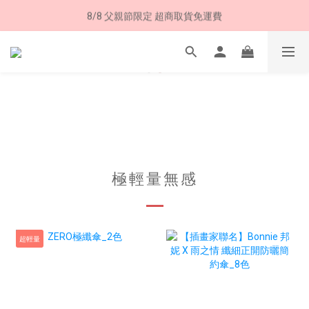
8/8 父親節限定 超商取貨免運費
8/8 父親節限定 超商取貨免運費
加入LINE好友➤領購物金50元 (現領現用)
7/30-8/24 全館買就送 雨傘收納袋(乙個)
8/8 父親節限定 超商取貨免運費
極輕量無感
超輕量