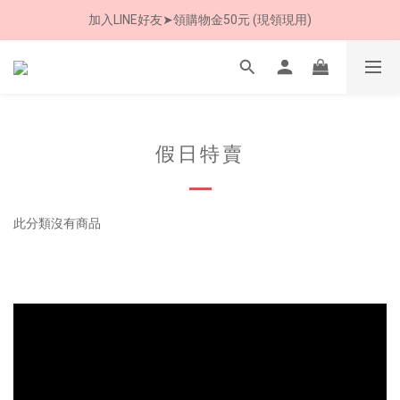
加入LINE好友➤領購物金50元 (現領現用)
8/8 父親節限定 超商取貨免運費
7/30-8/24 全館買就送 雨傘收納袋(乙個)
8/8 父親節限定 超商取貨免運費
假日特賣
此分類沒有商品