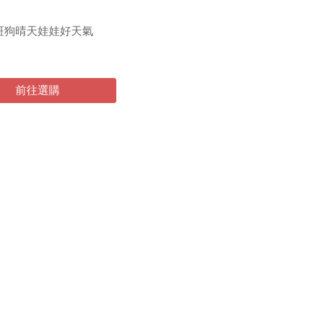
斑狗晴天娃娃好天氣
前往選購