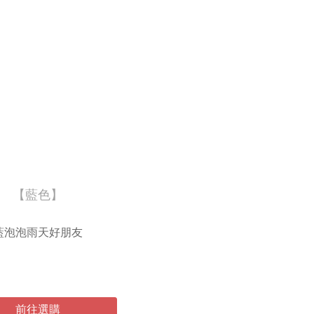
【藍色】
藍泡泡雨天好朋友
前往選購