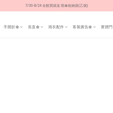
加入LINE好友➤領購物金50元 (現領現用)
7/30-8/24 全館買就送 雨傘收納袋(乙個)
加入LINE好友➤領購物金50元 (現領現用)
手開折傘
長直傘
雨衣配件
客製廣告傘
實體門