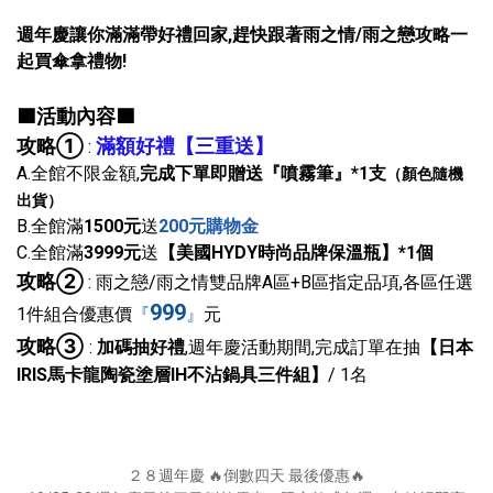
週年慶讓你滿滿帶好禮回家,趕快跟著雨之情/雨之戀攻略一
起買傘拿禮物!
🟩活動內容🟩
攻略
①
滿額好禮
【三重送】
:
A.全館不限金額,
完成下單即贈送『噴霧筆』*1支
（顏色隨機
出貨）
B.全館滿
1500元
送
200元購物金
C.全館滿
3999元
送
【美國HYDY時尚品牌保溫瓶】*1個
攻略
②
: 雨之戀/雨之情雙品牌A區+B區指定品項,各區任選
999
1件組合優惠價
『
』
元
攻略
③
:
加碼抽好禮
,週年慶活動期間,完成訂單在抽
【日本
IRIS馬卡龍陶瓷塗層IH不沾鍋具三件組】
/ 1名
２８週年慶 🔥倒數四天 最後優惠🔥