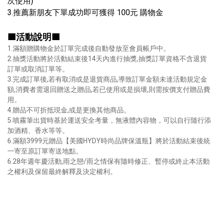
次使用)
3.推薦新朋友下單成功即可獲得 100元 購物金
🟧活動說明🟧
1.滿額贈購物金於訂單完成後自動發放至會員帳戶中。
2.抽獎活動將於活動結束後14天內進行抽獎,抽獎訂單資格不含退貨
訂單或取消訂單等。
3.完成訂單後,若有取消或是退貨商品,導致訂單金額未達活動規定金
額,消費者需退回贈送之贈品,若已使用或是損壞,則需按價支付贈品費
用。
4.贈品不可折抵現金,或是更換其他商品。
5.噴霧筆出貨時基於運送安全考量，無液體內容物，可以自行隨行添
加酒精、香水等等。
6.滿額3999元贈品【美國HYDY時尚品牌保溫瓶】將於活動結束後統
一寄至原訂單寄送地點。
6.28年週年慶活動,雨之戀/雨之情保有隨時修正、暫停或終止本活動
之權利及保留最終解釋及決定權利。