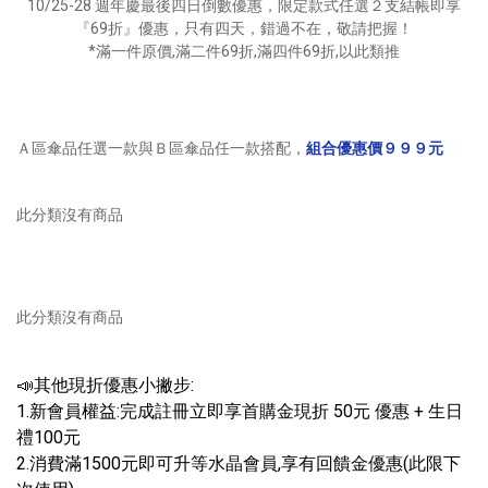
10/25-28 週年慶最後四日倒數優惠，限定款式任選２支結帳即享
『69折』優惠，只有四天，錯過不在，敬請把握！
*滿一件原價,滿二件69折,滿四件69折,以此類推
Ａ區傘品任選一款與Ｂ區傘品任一款搭配，
組合優惠價９９９元
此分類沒有商品
此分類沒有商品
📣其他現折優惠小撇步:
1.新會員權益:完成註冊立即享首購金現折 50元 優惠 + 生日
禮100元
2.消費滿1500元即可升等水晶會員,享有回饋金優惠(此限下