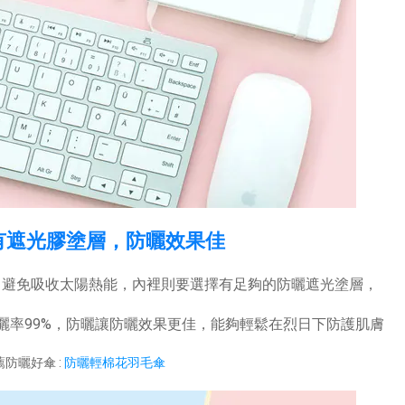
布有遮光膠塗層，防曬效果佳
，避免吸收太陽熱能，內裡則要選擇有足夠的防曬遮光塗層，
曬率99%，防曬讓防曬效果更佳，能夠輕鬆在烈日下防護肌膚
薦防曬好傘 :
防曬輕棉花羽毛傘