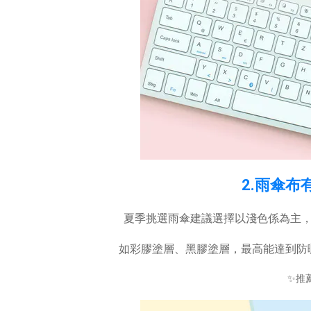
2.雨傘
夏季挑選雨傘建議選擇以淺色係為主
如彩膠塗層、黑膠塗層，最高能達到防
✨推