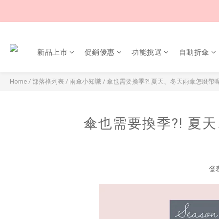
新品上市
促銷優惠
功能挑選
自動折傘
Home
/
部落格列表
/
雨傘小知識
/
傘也需要換季?! 夏天、冬天雨傘怎麼帶
傘也需要換季?! 夏
發表