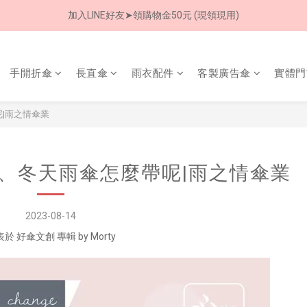
加入LINE好友➤領購物金50元 (現領現用)
加入LINE好友➤領購物金50元 (現領現用)
7/30-8/24 全館買就送 雨傘收納袋(乙個)
手開折傘
長直傘
雨衣配件
客製廣告傘
實體門
加入LINE好友➤領購物金50元 (現領現用)
呢|雨之情傘業
天、冬天雨傘怎麼帶呢|雨之情傘業
2023-08-14
於 好傘文創 專輯 by Morty