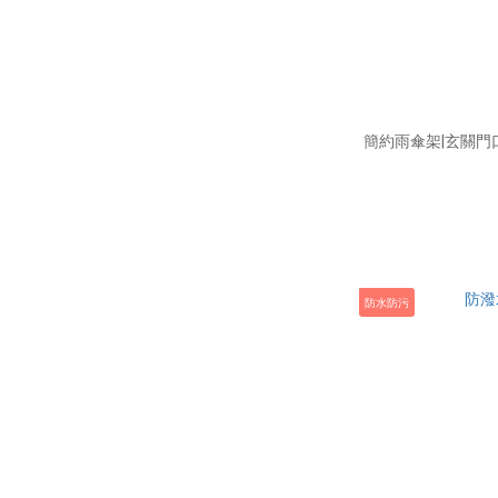
簡約雨傘架|玄關門
防水防污