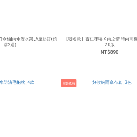
口傘桶|雨傘瀝水架_5座起訂(預
【聯名款】杏仁咪嚕 X 雨之情 時尚高機能風雨衣
購2週)
2.0版
NT$890
摺疊收納