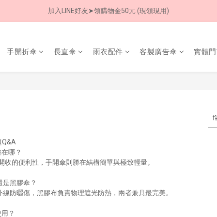
加入LINE好友➤領購物金50元 (現領現用)
加入LINE好友➤領購物金50元 (現領現用)
7/30-8/24 全館買就送 雨傘收納袋(乙個)
手開折傘
長直傘
雨衣配件
客製廣告傘
實體門
加入LINE好友➤領購物金50元 (現領現用)
Q&A
差在哪？
開收的便利性，手開傘則勝在結構簡單與極致輕量。
F 還是黑膠傘？
擋紫外線防曬傷，黑膠布負責物理遮光防熱，兩者兼具最完美。
使用？