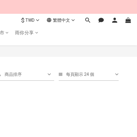
$
TWD
繁體中文
市
雨你分享
商品排序
每頁顯示 24 個