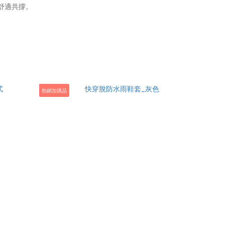
人舒適共撐。
熱銷加購品