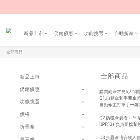
新品上市
促銷優惠
功能挑選
自動折傘
全部商品
全部商品
新品上市
促銷優惠
購買雨傘常見5大問題
Q1.自動傘和手開傘
功能挑選
自動傘主打單手一鍵
價格
Q2.防曬傘要看 UP
UPF50+ 負責阻
折疊傘
Q3.折疊傘適合幾人
長直傘