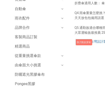
折疊傘適用人數： 傘面
自動傘
Q4.雨傘重量怎麼挑
雨衣配件
天天放包包備用請選 2
品牌合作
Q5.通勤族適合哪種
大眾運輸族最推薦 2
客製商品訂製
防刀割抗穿刺
精選商品
從重量挑選傘款
由傘面大小挑選
防曬遮光黑膠傘布
Pongee黑膠