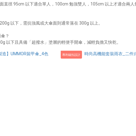
直徑 95cm 以下適合單人，100cm 勉強雙人，105cm 以上才適合兩
？
00g 以下，需抗強風或大傘面則通常落在 300g 以上。
雨傘？
50g 以下且具備「超撥水」塗層的輕便手開傘，減輕負擔又快乾。
專利磁扣設計