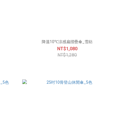
降溫10℃涼感扁摺疊傘_雪紡
NT$1,080
NT$1,280