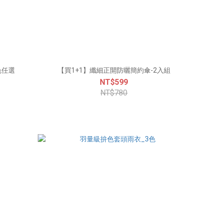
色任選
【買1+1】纖細正開防曬簡約傘-2入組
NT$599
NT$780