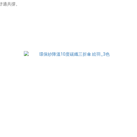
人舒適共撐。