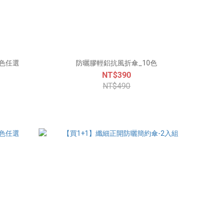
0色任選
防曬膠輕鋁抗風折傘_10色
NT$390
NT$490