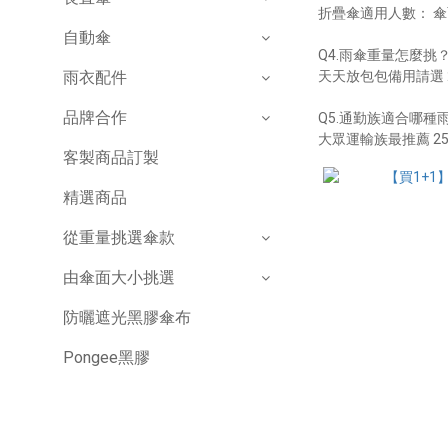
折疊傘適用人數： 傘面
自動傘
Q4.雨傘重量怎麼挑
雨衣配件
天天放包包備用請選 2
品牌合作
Q5.通勤族適合哪種
大眾運輸族最推薦 2
客製商品訂製
精選商品
從重量挑選傘款
由傘面大小挑選
防曬遮光黑膠傘布
Pongee黑膠