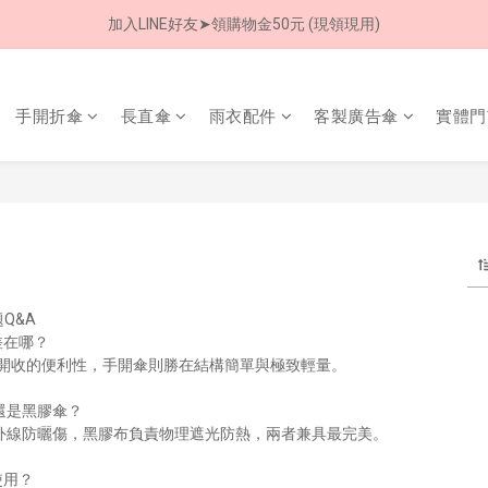
加入LINE好友➤領購物金50元 (現領現用)
8/8 父親節限定 超商取貨免運費
7/30-8/24 全館買就送 雨傘收納袋(乙個)
手開折傘
長直傘
雨衣配件
客製廣告傘
實體門
8/8 父親節限定 超商取貨免運費
Q&A
差在哪？
開收的便利性，手開傘則勝在結構簡單與極致輕量。
F 還是黑膠傘？
擋紫外線防曬傷，黑膠布負責物理遮光防熱，兩者兼具最完美。
使用？