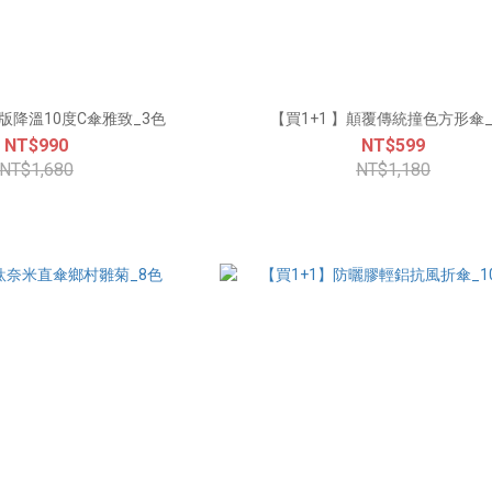
版降溫10度C傘雅致_3色
【買1+1 】顛覆傳統撞色方形傘_
NT$990
NT$599
NT$1,680
NT$1,180