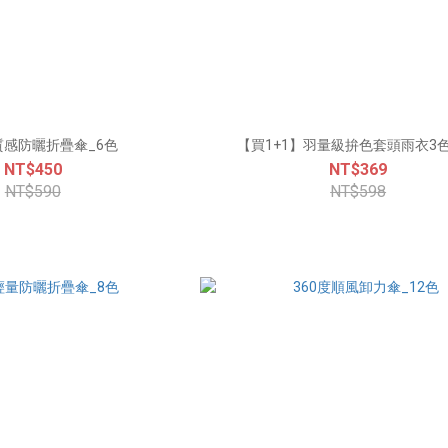
質感防曬折疊傘_6色
【買1+1】羽量級拚色套頭雨衣3
NT$450
NT$369
NT$590
NT$598