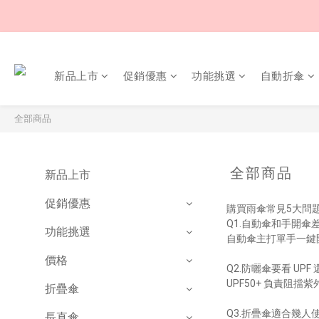
新品上市
促銷優惠
功能挑選
自動折傘
全部商品
全部商品
新品上市
促銷優惠
購買雨傘常見5大問題
Q1.自動傘和手開傘
功能挑選
自動傘主打單手一鍵
價格
Q2.防曬傘要看 UP
UPF50+ 負責阻
折疊傘
Q3.折疊傘適合幾人
長直傘