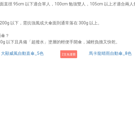
直徑 95cm 以下適合單人，100cm 勉強雙人，105cm 以上才適合兩
？
00g 以下，需抗強風或大傘面則通常落在 300g 以上。
雨傘？
50g 以下且具備「超撥水」塗層的輕便手開傘，減輕負擔又快乾。
2支免運費