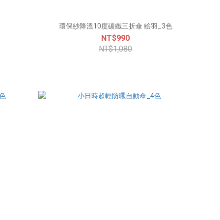
環保紗降溫10度碳纖三折傘 絵羽_3色
NT$990
NT$1,080