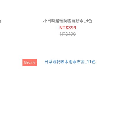
色
小日時超輕防曬自動傘_4色
NT$399
NT$490
新色上市