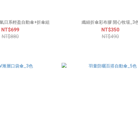
人氣日系輕盈自動傘+折傘組
纖細折傘彩布膠 開心牧場_3
NT$699
NT$350
NT$880
NT$490