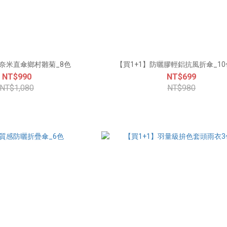
鈦奈米直傘鄉村雛菊_8色
【買1+1】防曬膠輕鋁抗風折傘_1
NT$990
NT$699
NT$1,080
NT$980