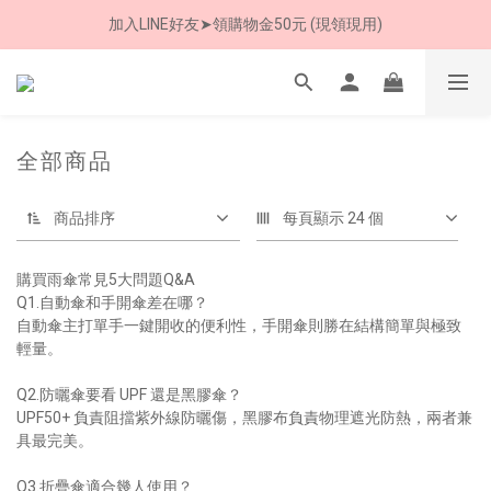
加入LINE好友➤領購物金50元 (現領現用)
8/8 父親節限定 超商取貨免運費
7/30-8/24 全館買就送 雨傘收納袋(乙個)
8/8 父親節限定 超商取貨免運費
全部商品
商品排序
每頁顯示 24 個
購買雨傘常見5大問題Q&A
Q1.自動傘和手開傘差在哪？
自動傘主打單手一鍵開收的便利性，手開傘則勝在結構簡單與極致
輕量。
Q2.防曬傘要看 UPF 還是黑膠傘？
UPF50+ 負責阻擋紫外線防曬傷，黑膠布負責物理遮光防熱，兩者兼
具最完美。
Q3.折疊傘適合幾人使用？