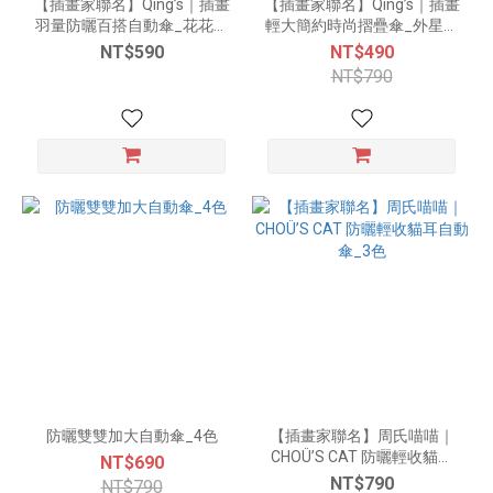
【插畫家聯名】Qing’s｜插畫
【插畫家聯名】Qing’s｜插畫
羽量防曬百搭自動傘_花花暴
輕大簡約時尚摺疊傘_外星生
龍 (生活篇)
物 (工作篇)
NT$590
NT$490
NT$790
防曬雙雙加大自動傘_4色
【插畫家聯名】周氏喵喵｜
CHOÜ’S CAT 防曬輕收貓耳
NT$690
自動傘_3色
NT$790
NT$790