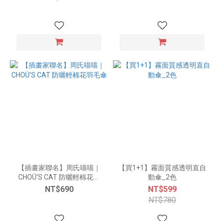
【插畫家聯名】周氏喵喵｜
【買1+1】霧面質感透明直自
CHOÜ’S CAT 防曬輕棉花羽
動傘_2色
毛傘
NT$690
NT$599
NT$780