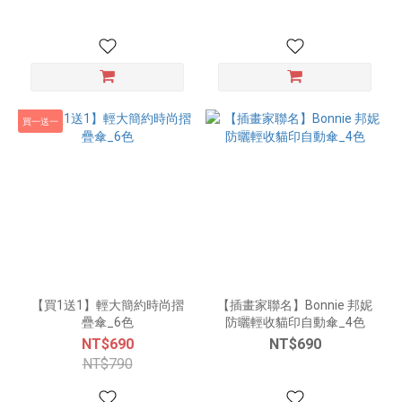
買一送一
【買1送1】輕大簡約時尚摺
【插畫家聯名】Bonnie 邦妮
疊傘_6色
防曬輕收貓印自動傘_4色
NT$690
NT$690
NT$790