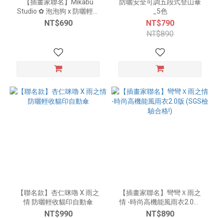
【插畫家聯名】Mikabu
防曬安全可調五段式登山傘
Studio ✿ 泡泡狗 x 防曬輕棉
_5色
花羽毛傘_3色
NT$690
NT$790
NT$890
【聯名款】杏仁咪嚕 X 雨之
【插畫家聯名】彎彎Ｘ雨之
情 防曬輕收貓印自動傘
情 -時尚高機能風雨衣2.0版
(SGS檢驗合格!)
NT$990
NT$890