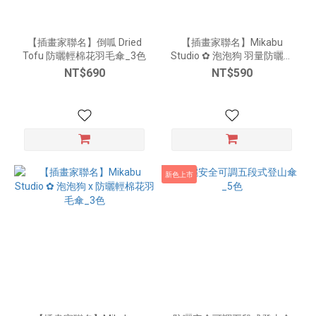
【插畫家聯名】倒呱 Dried
【插畫家聯名】Mikabu
Tofu 防曬輕棉花羽毛傘_3色
Studio ✿ 泡泡狗 羽量防曬百
搭自動傘
NT$690
NT$590
新色上市