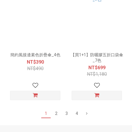
簡約風接邊素色折疊傘_4色
【買1+1】防曬膠五折口袋傘
_7色
NT$390
NT$699
NT$490
NT$1,180
1
2
3
4