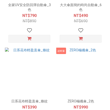
全家UV安全防回彈自動傘_3
大大傘面簡約時尚自動傘_6
色
色
NT$790
NT$490
NT$890
NT$690
超輕量
日系花布輕盈直傘_條紋
ZERO極纖傘_2色
NT$390
NT$990