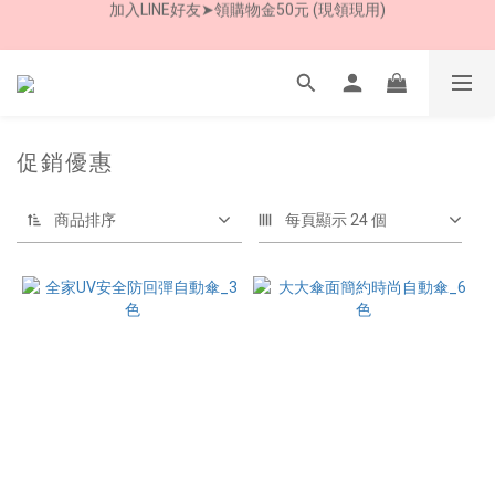
加入LINE好友➤領購物金50元 (現領現用)
7/30-8/24 全館買就送 雨傘收納袋(乙個)
加入LINE好友➤領購物金50元 (現領現用)
促銷優惠
商品排序
每頁顯示 24 個